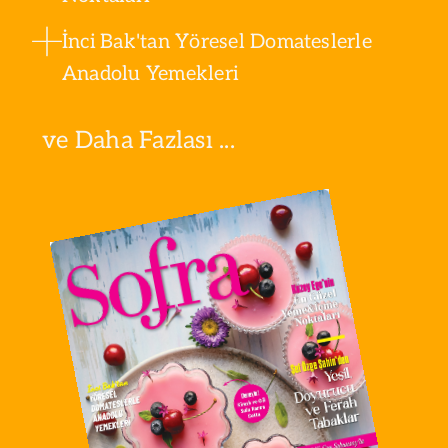
İnci Bak'tan Yöresel Domateslerle
Anadolu Yemekleri
ve Daha Fazlası ...