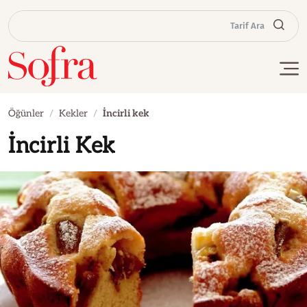
Tarif Ara
Öğünler
Kekler
İncirli kek
İncirli Kek