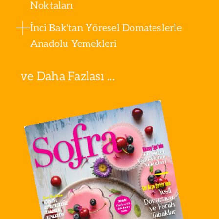
Noktaları
İnci Bak'tan Yöresel Domateslerle
Anadolu Yemekleri
ve Daha Fazlası ...