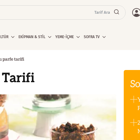
Tarif Ara
ÜLTÜR
EKİPMAN & STİL
YEME-İÇME
SOFRA TV
ı parfe tarifi
 Tarifi
So
F