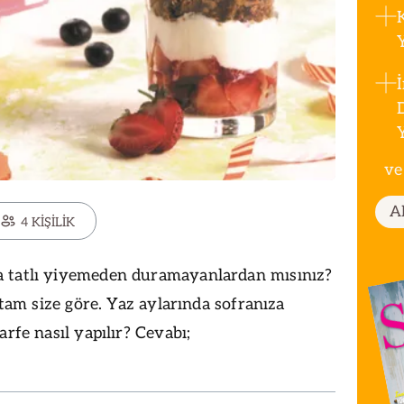
ve
A
4 KİŞİLİK
 tatlı yiyemeden duramayanlardan mısınız?
i tam size göre. Yaz aylarında sofranıza
arfe nasıl yapılır? Cevabı;