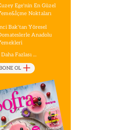
Kuzey Ege'nin En Güzel
Yeme&İçme Noktaları
İnci Bak'tan Yöresel
Domateslerle Anadolu
Yemekleri
 Daha Fazlası ...
BONE OL