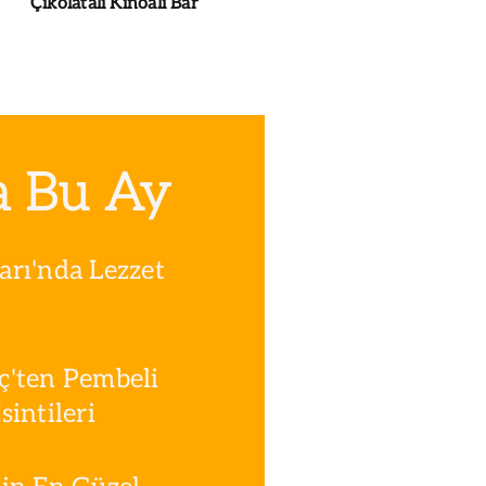
Çikolatalı Kinoalı Bar
a Bu Ay
rı'nda Lezzet
ç'ten Pembeli
intileri