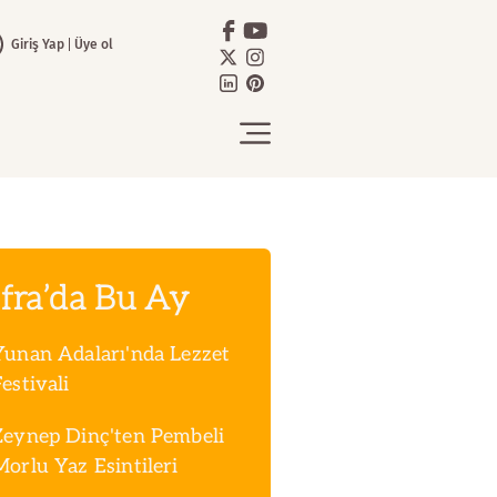
Giriş Yap
Üye ol
fra’da Bu Ay
Yunan Adaları'nda Lezzet
estivali
Zeynep Dinç'ten Pembeli
Morlu Yaz Esintileri