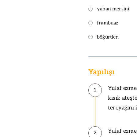
yaban mersini
frambuaz
böğürtlen
Yapılışı
Yulaf ezmes
1
kısık ateşt
tereyağını 
Yulaf ezmes
2