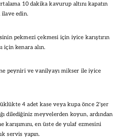
Ortalama 10 dakika kavurup altını kapatın
ilave edin.
inin pekmezi çekmesi için iyice karıştırın
 için kenara alın.
ne peyniri ve vanilyayı mikser ile iyice
klükte 4 adet kase veya kupa önce 2'şer
ğı dilediğiniz meyvelerden koyun, ardından
e karışımını, en üste de yulaf ezmesini
k servis yapın.