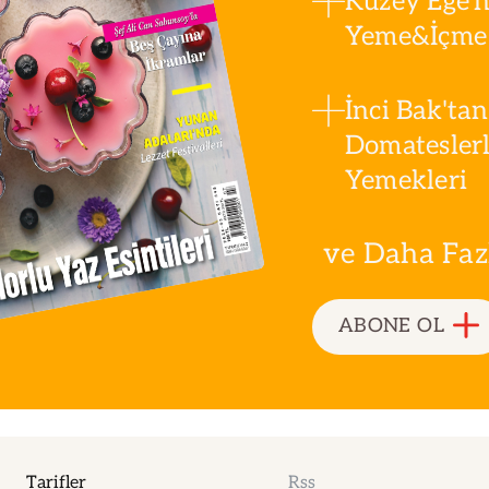
Kuzey Ege'n
Yeme&İçme 
İnci Bak'tan
Domatesler
Yemekleri
ve Daha Fazla
ABONE OL
Tarifler
Rss