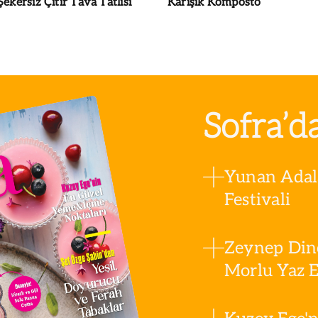
Şekersiz Çıtır Tava Tatlısı
Karışık Komposto
Sofra’d
Yunan Adala
Festivali
Zeynep Din
Morlu Yaz Es