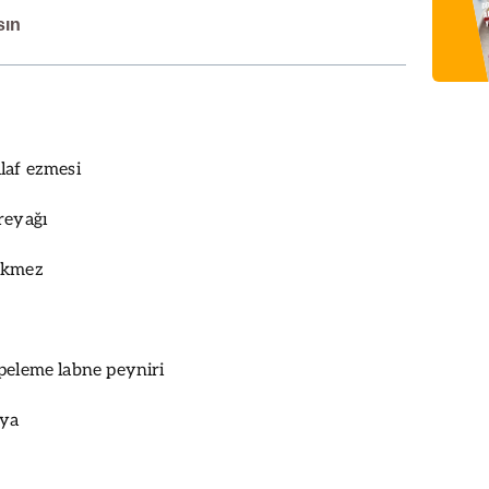
sın
laf ezmesi
reyağı
ekmez
peleme labne peyniri
lya