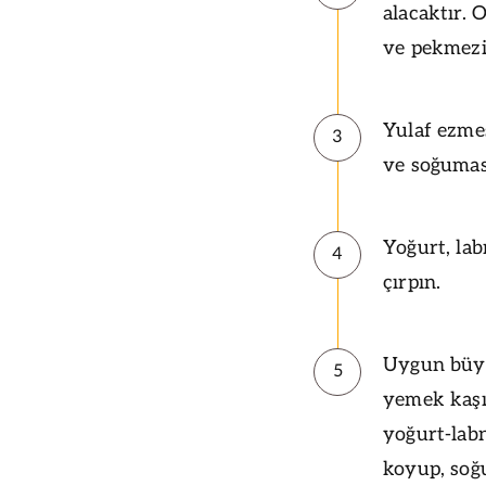
alacaktır. 
ve pekmezi 
Yulaf ezmes
3
ve soğuması
Yoğurt, lab
4
çırpın.
Uygun büyü
5
yemek kaşı
yoğurt-labn
koyup, soğu