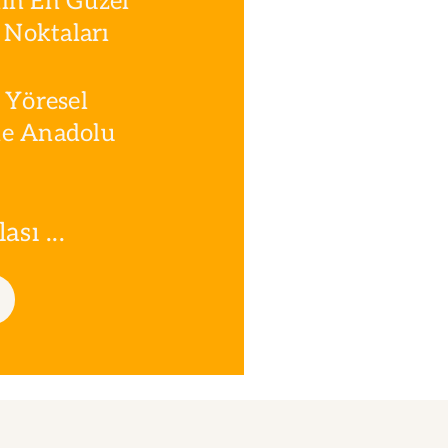
in En Güzel
Noktaları
 Yöresel
le Anadolu
sı ...