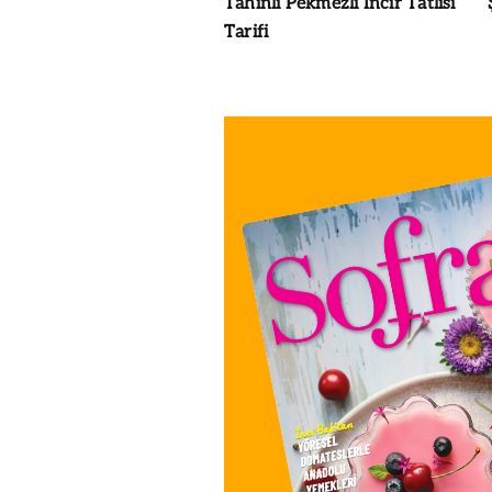
Tahinli Pekmezli İncir Tatlısı
Tarifi