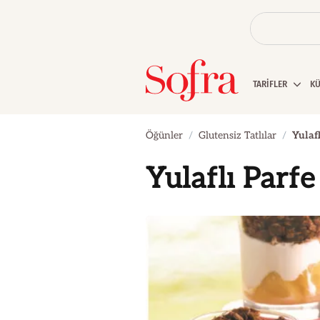
TARİFLER
K
Öğünler
Glutensiz Tatlılar
Yulafl
Yulaflı Parfe