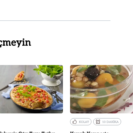
çmeyin
KOLAY
10 DAKİKA