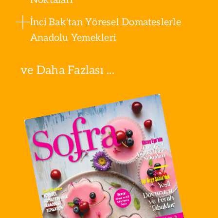
İnci Bak'tan Yöresel Domateslerle
Anadolu Yemekleri
ve Daha Fazlası ...