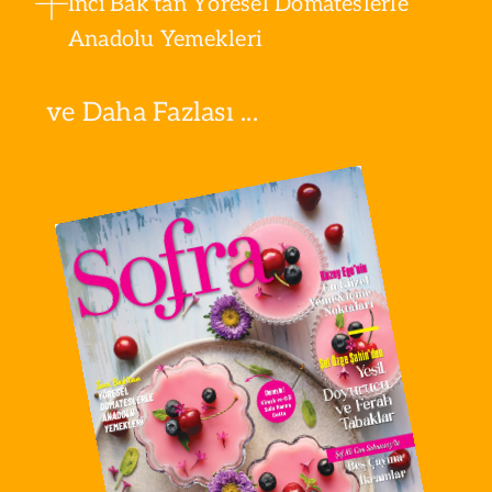
İnci Bak'tan Yöresel Domateslerle
Anadolu Yemekleri
ve Daha Fazlası ...