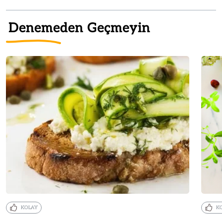
Denemeden Geçmeyin
KOLAY
K