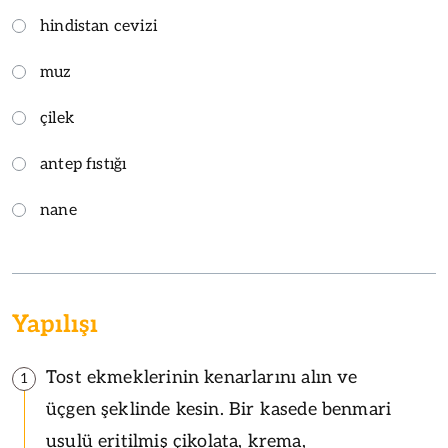
hindistan cevizi
muz
çilek
antep fıstığı
nane
Yapılışı
Tost ekmeklerinin kenarlarını alın ve
1
üçgen şeklinde kesin. Bir kasede benmari
usulü eritilmiş çikolata, krema,