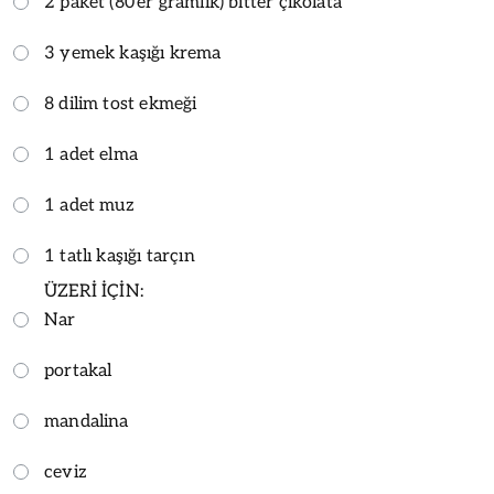
2 paket (80'er gramlık) bitter çikolata
3 yemek kaşığı krema
8 dilim tost ekmeği
1 adet elma
1 adet muz
1 tatlı kaşığı tarçın
ÜZERİ İÇİN:
Nar
portakal
mandalina
ceviz