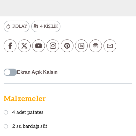
KOLAY
4 KİŞİLİK
Ekran Açık Kalsın
Malzemeler
4 adet patates
2 su bardağı süt