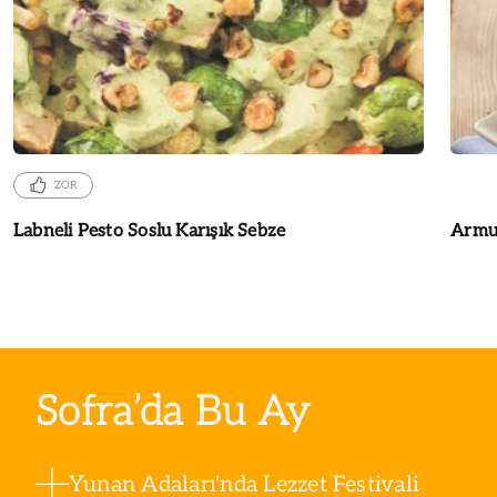
ZOR
Labneli Pesto Soslu Karışık Sebze
Armut
Sofra’da Bu Ay
Yunan Adaları'nda Lezzet Festivali