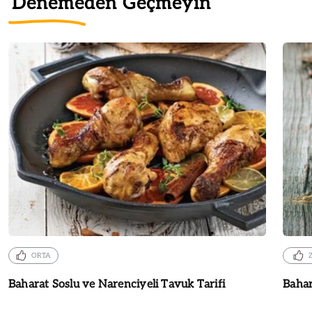
Denemeden Geçmeyin
ORTA
Baharat Soslu ve Narenciyeli Tavuk Tarifi
Bahar