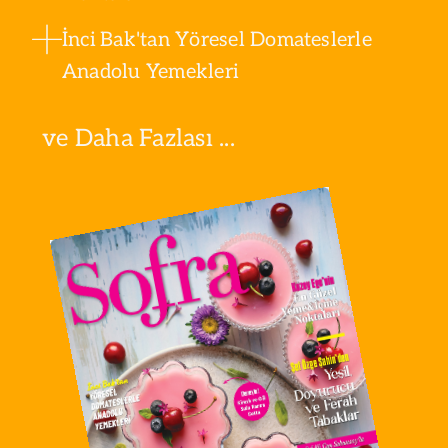
İnci Bak'tan Yöresel Domateslerle
Anadolu Yemekleri
ve Daha Fazlası ...