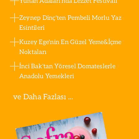
Yunan Adaları'nda Lezzet Festivali
Zeynep Dinç'ten Pembeli Morlu Yaz
Esintileri
Kuzey Ege'nin En Güzel Yeme&İçme
Noktaları
İnci Bak'tan Yöresel Domateslerle
Anadolu Yemekleri
ve Daha Fazlası ...