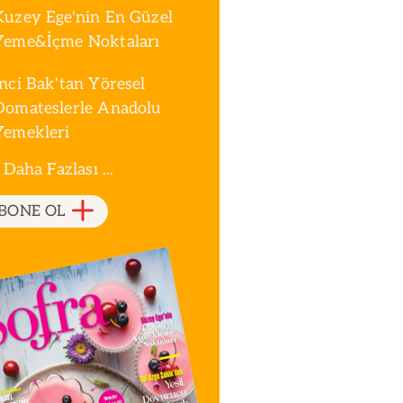
Kuzey Ege'nin En Güzel
Yeme&İçme Noktaları
İnci Bak'tan Yöresel
Domateslerle Anadolu
Yemekleri
 Daha Fazlası ...
BONE OL