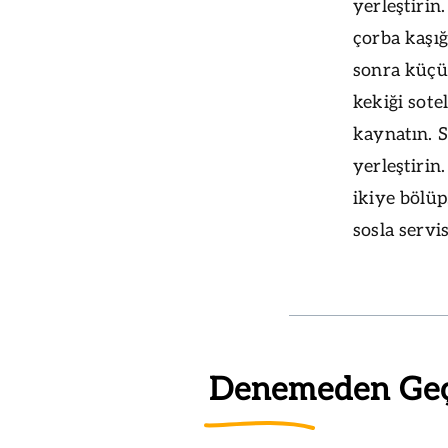
yerleştirin
çorba kaşığ
sonra küçü
kekiği sote
kaynatın. S
yerleştirin
ikiye bölüp
sosla servi
Denemeden Ge