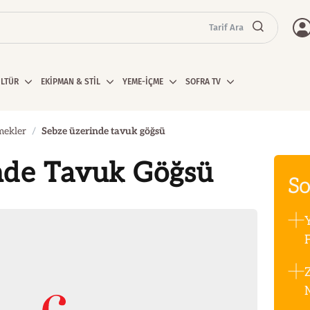
Tarif Ara
ÜLTÜR
EKİPMAN & STİL
YEME-İÇME
SOFRA TV
mekler
Sebze üzerinde tavuk göğsü
nde Tavuk Göğsü
So
F