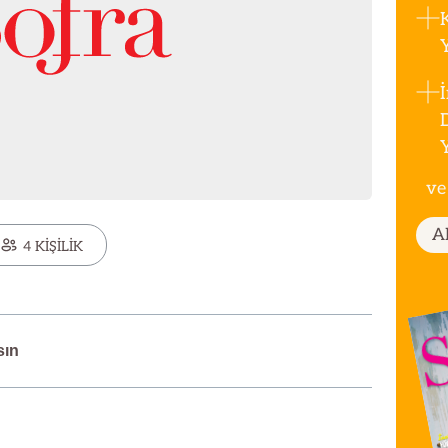
ve
A
4 KİŞİLİK
sın