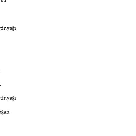
 su
ytinyağı
k
u
ytinyağı
oğan,