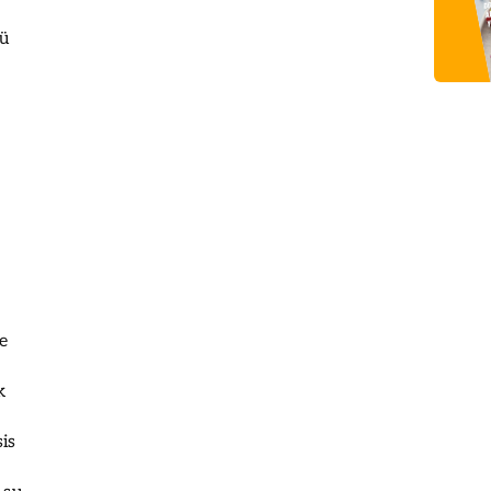
sü
ye
k
is