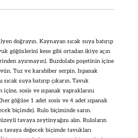
ülyen doğrayın. Kaynayan sıcak suya batırıp
vuk göğüslerini kese gibi ortadan ikiye açın
irinden ayırmayın). Buzdolabı poşetinin içine
vün. Tuz ve karabiber serpin. Ispanak
ı sıcak suya batırıp çıkarın. Tavuk
n içine, sosis ve ıspanak yapraklarını
 (her göğüse 1 adet sosis ve 4 adet ıspanak
ecek biçimde). Rulo biçiminde sarın.
zeyli tavaya zeytinyağını alın. Ruloların
sı tavaya değecek biçimde tavukları