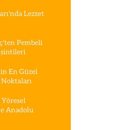
rı'nda Lezzet
ç'ten Pembeli
intileri
in En Güzel
Noktaları
 Yöresel
le Anadolu