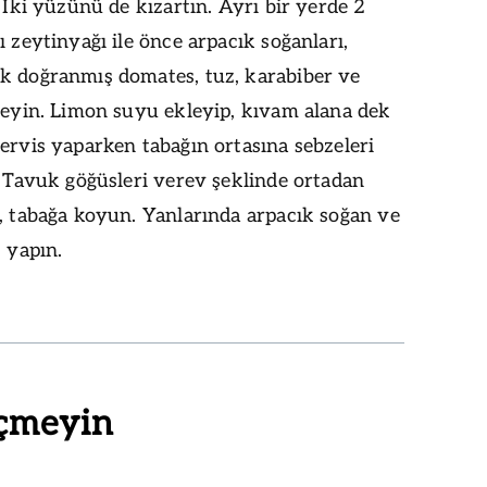
. İki yüzünü de kızartın. Ayrı bir yerde 2
ı zeytinyağı ile önce arpacık soğanları,
k doğranmış domates, tuz, karabiber ve
leyin. Limon suyu ekleyip, kıvam alana dek
ervis yaparken tabağın ortasına sebzeleri
. Tavuk göğüsleri verev şeklinde ortadan
, tabağa koyun. Yanlarında arpacık soğan ve
s yapın.
çmeyin