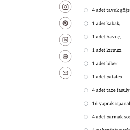
4 adet tavuk göğ
1 adet kabak,
1 adet havuç,
1 adet kırmızı
1 adet biber
1 adet patates
4 adet taze fasul
16 yaprak ıspana
4 adet parmak sos