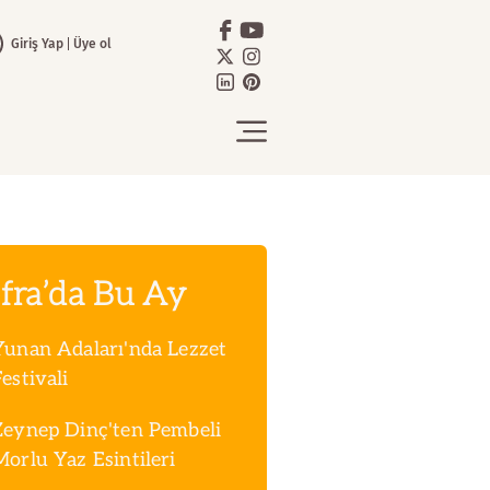
Giriş Yap
Üye ol
fra’da Bu Ay
Yunan Adaları'nda Lezzet
estivali
Zeynep Dinç'ten Pembeli
Morlu Yaz Esintileri