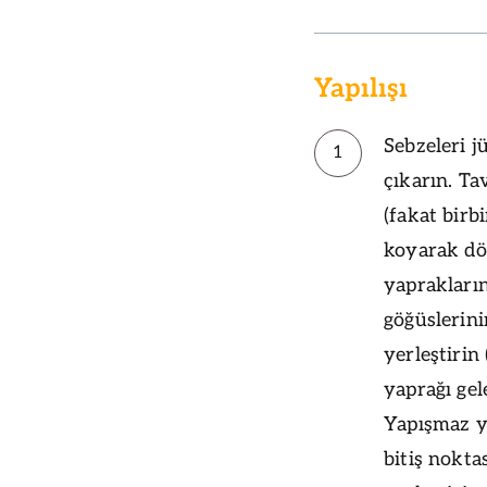
Yapılışı
Sebzeleri j
1
çıkarın. Ta
(fakat birb
koyarak dö
yaprakların
göğüslerini
yerleştirin
yaprağı gel
Yapışmaz yü
bitiş nokta