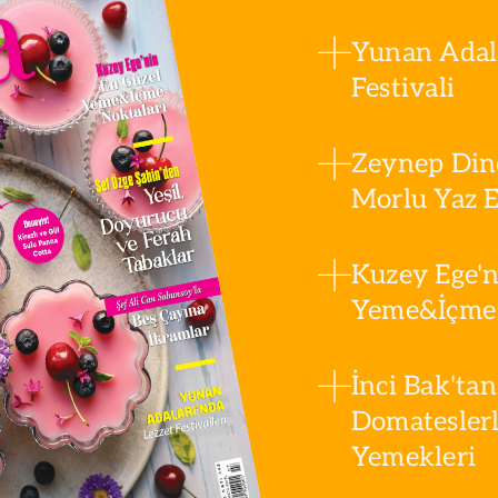
Yunan Adala
Festivali
Zeynep Din
Morlu Yaz Es
Kuzey Ege'n
Yeme&İçme 
İnci Bak'tan
Domatesler
Yemekleri