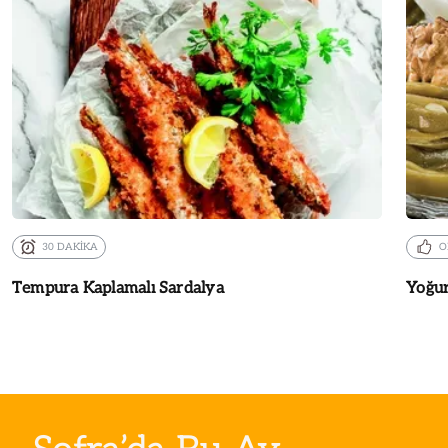
30 DAKİKA
O
Tempura Kaplamalı Sardalya
Yoğur