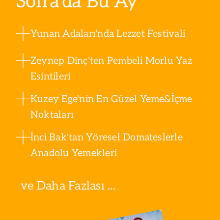
Sofra’da Bu Ay
Yunan Adaları'nda Lezzet Festivali
Zeynep Dinç'ten Pembeli Morlu Yaz
Esintileri
Kuzey Ege'nin En Güzel Yeme&İçme
Noktaları
İnci Bak'tan Yöresel Domateslerle
Anadolu Yemekleri
ve Daha Fazlası ...