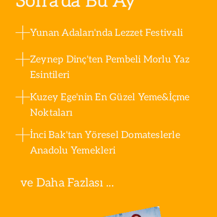
Sofra’da Bu Ay
Yunan Adaları'nda Lezzet Festivali
Zeynep Dinç'ten Pembeli Morlu Yaz
Esintileri
Kuzey Ege'nin En Güzel Yeme&İçme
Noktaları
İnci Bak'tan Yöresel Domateslerle
Anadolu Yemekleri
ve Daha Fazlası ...