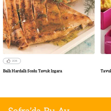
ZOR
Ballı Hardallı Soslu Tavuk Izgara
Tavuk