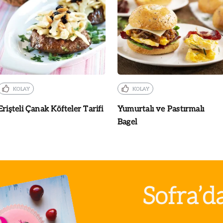
KOLAY
KOLAY
Erişteli Çanak Köfteler Tarifi
Yumurtalı ve Pastırmalı
Bagel
Sofra’d