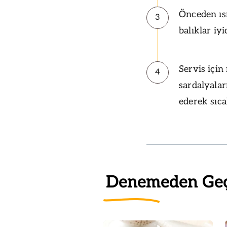
Önceden ısı
3
balıklar iyi
Servis için
4
sardalyalar
ederek sıca
Denemeden Ge