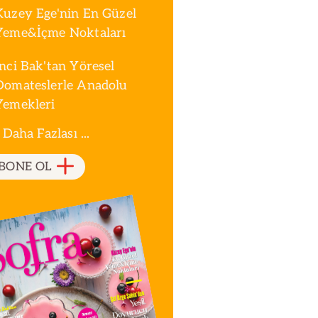
Kuzey Ege'nin En Güzel
Yeme&İçme Noktaları
İnci Bak'tan Yöresel
Domateslerle Anadolu
Yemekleri
 Daha Fazlası ...
BONE OL