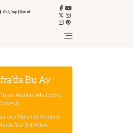
Giriş Yap
Üye ol
fra’da Bu Ay
Yunan Adaları'nda Lezzet
estivali
Zeynep Dinç'ten Pembeli
Morlu Yaz Esintileri