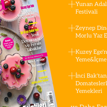
Yunan Adala
Festivali
Zeynep Din
Morlu Yaz Es
Kuzey Ege'n
Yeme&İçme 
İnci Bak'tan
Domatesler
Yemekleri