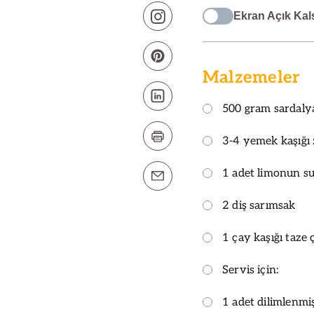
Ekran Açık Kal
Malzemeler
500 gram sardaly
3-4 yemek kaşığı 
1 adet limonun s
2 diş sarımsak
1 çay kaşığı taze 
Servis için:
1 adet dilimlenmi