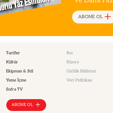
ve Daha Fazla
ABONE OL
Tarifler
Rss
Kültür
Künye
Ekipman & Stil
Gizlilik Bildirimi
Yeme İçme
Veri Politikası
Sofra TV
ABONE OL