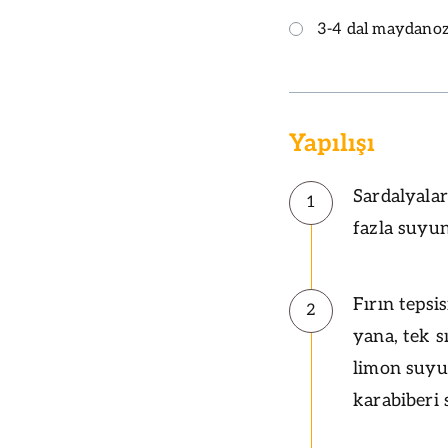
3-4 dal maydano
Yapılışı
Sardalyalar
1
fazla suyu
Fırın tepsi
2
yana, tek s
limon suyu
karabiberi 