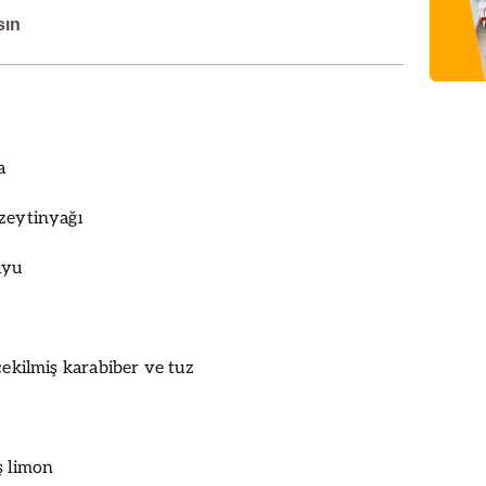
sın
a
zeytinyağı
uyu
çekilmiş karabiber ve tuz
ş limon