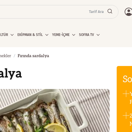
Tarif Ara
ÜLTÜR
EKİPMAN & STİL
YEME-İÇME
SOFRA TV
mekler
Fırında sardalya
alya
So
F