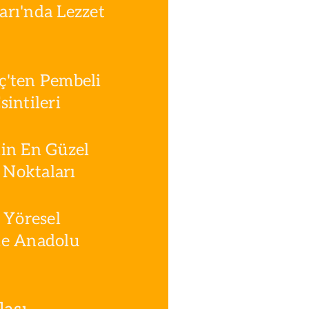
rı'nda Lezzet
ç'ten Pembeli
intileri
in En Güzel
Noktaları
 Yöresel
le Anadolu