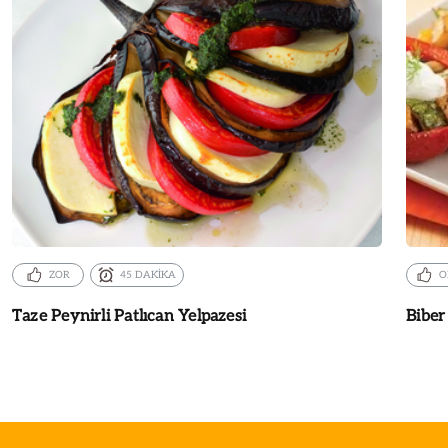
ZOR
45 DAKİKA
O
Taze Peynirli Patlıcan Yelpazesi
Biber