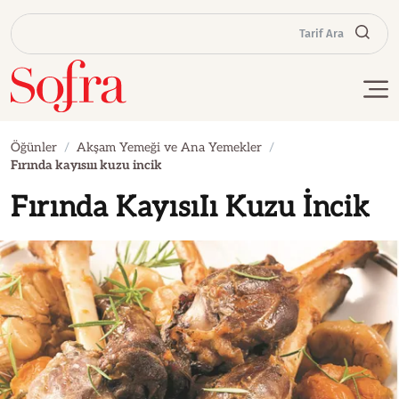
Tarif Ara
Öğünler
Akşam Yemeği ve Ana Yemekler
Fırında kayısııı kuzu incik
Fırında KayısıIı Kuzu İncik