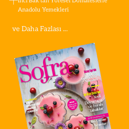
İnci Bak'tan Yöresel Domateslerle
Anadolu Yemekleri
ve Daha Fazlası ...