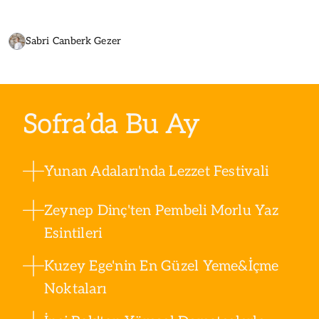
Sabri Canberk Gezer
Sofra’da Bu Ay
Yunan Adaları'nda Lezzet Festivali
Zeynep Dinç'ten Pembeli Morlu Yaz
Esintileri
Kuzey Ege'nin En Güzel Yeme&İçme
Noktaları