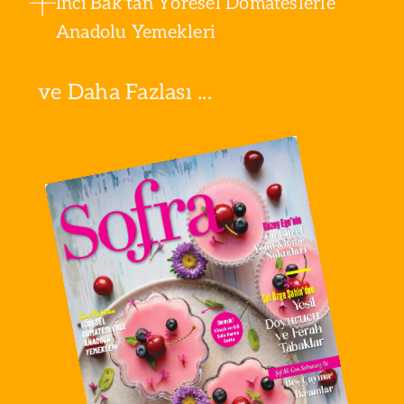
İnci Bak'tan Yöresel Domateslerle
Anadolu Yemekleri
ve Daha Fazlası ...