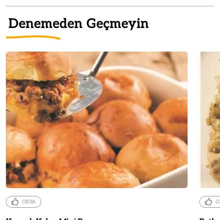
Denemeden Geçmeyin
ORTA
O