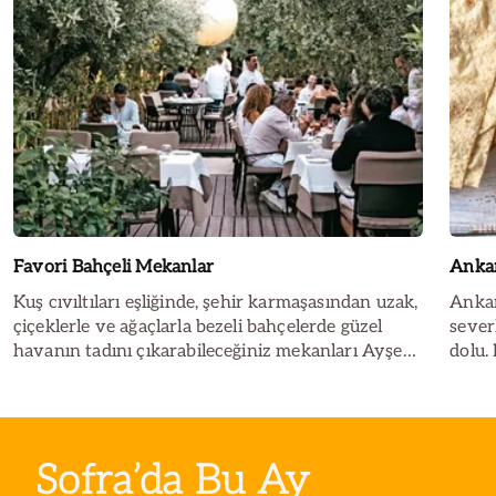
Favori Bahçeli Mekanlar
Ankar
Kuş cıvıltıları eşliğinde, şehir karmaşasından uzak,
Ankar
çiçeklerle ve ağaçlarla bezeli bahçelerde güzel
sever
havanın tadını çıkarabileceğiniz mekanları Ayşe
dolu.
Ece Aktürk sizler için keşfe çıktı.
tarif
ediyo
döneri
Sofra’da Bu Ay