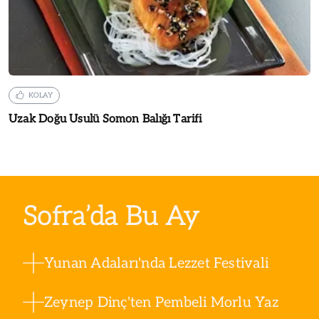
KOLAY
Uzak Doğu Usulü Somon Balığı Tarifi
Sofra’da Bu Ay
Yunan Adaları'nda Lezzet Festivali
Zeynep Dinç'ten Pembeli Morlu Yaz