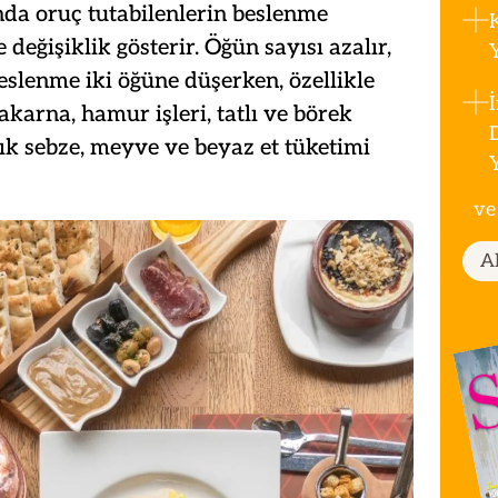
nda oruç tutabilenlerin beslenme
 değişiklik gösterir. Öğün sayısı azalır,
slenme iki öğüne düşerken, özellikle
akarna, hamur işleri, tatlı ve börek
lık sebze, meyve ve beyaz et tüketimi
ve
A