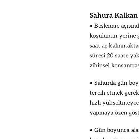
Sahura Kalkan 
• Beslenme açısınd
koşulunun yerine g
saat aç kalınmakta
süresi 20 saate ya
zihinsel konsantra
• Sahurda gün boyu
tercih etmek gereki
hızlı yükseltmeyec
yapmaya özen göste
• Gün boyunca alam