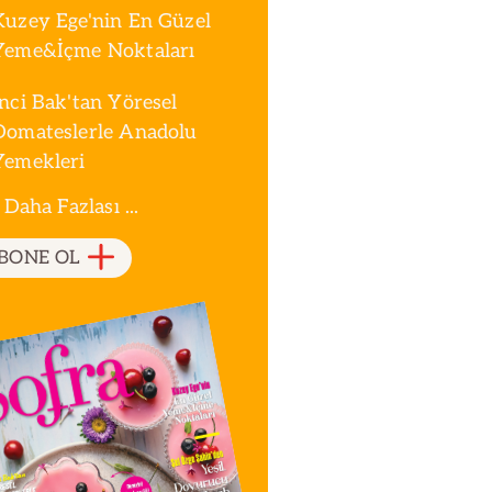
Kuzey Ege'nin En Güzel
Yeme&İçme Noktaları
İnci Bak'tan Yöresel
Domateslerle Anadolu
Yemekleri
 Daha Fazlası ...
BONE OL