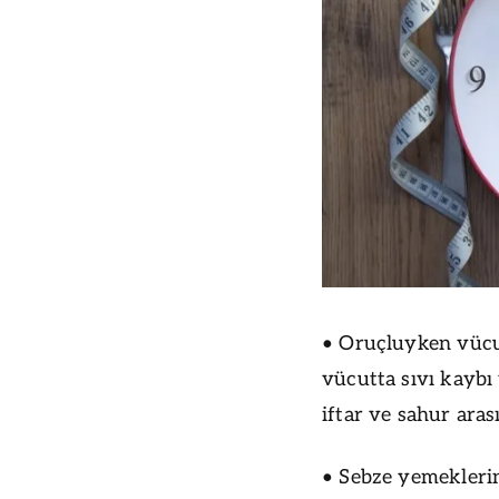
• Oruçluyken vücu
vücutta sıvı kaybı
iftar ve sahur aras
• Sebze yemeklerin