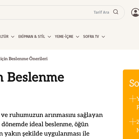
Tarif Ara
ÜLTÜR
EKİPMAN & STİL
YEME-İÇME
SOFRA TV
çin Beslenme Önerileri
n Beslenme
So
F
 ve ruhumuzun arınmasını sağlayan
u dönemde ideal beslenme, öğün
n yakın şekilde uygulanması ile