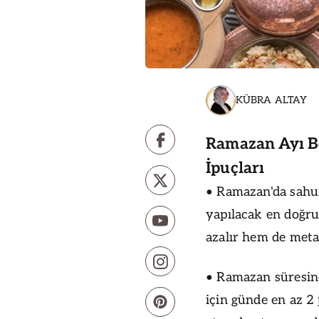
KÜBRA ALTAY
Ramazan Ayı B
İpuçları
• Ramazan'da sahur
yapılacak en doğru
azalır hem de meta
• Ramazan süresin
için günde en az 2