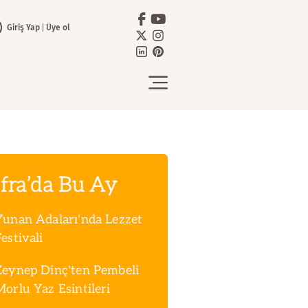
Giriş Yap
Üye ol
fra’da Bu Ay
Yunan Adaları'nda Lezzet
estivali
Zeynep Dinç'ten Pembeli
Morlu Yaz Esintileri