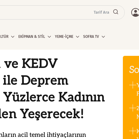
Tarif Ara
ÜLTÜR
EKİPMAN & STİL
YEME-İÇME
SOFRA TV
n ve KEDV
So
 ile Deprem
 Yüzlerce Kadının
F
den Yeşerecek!
arın acil temel ihtiyaçlarının