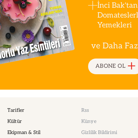
İnci Bak'tan
kombinasyonu sizler için
sıraladık:
Domatesler
Yemekleri
ve Daha Fazla
ABONE OL
Tarifler
Rss
Kültür
Künye
Ekipman & Stil
Gizlilik Bildirimi