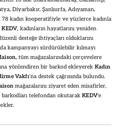
tya, Diyarbakır, Şanlıurfa, Adıyaman,
78 kadın kooperatifiyle ve yüzlerce kadınla
n
KEDV
, kadınların hayatlarını yeniden
düzenli desteğe ihtiyaçları olduklarını
mda kampanyayı sürdürülebilir kılmayı
Maison,
tüm mağazalarındaki çerçevelere
ına yönlendiren bir barkod ekleyerek
Kadın
dirme Vakfı
'na destek çağrısında bulundu.
aison
mağazalarını ziyaret eden misafirler,
i barkodları telefondan okutarak
KEDV
'e
ekler.