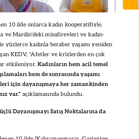
n 10 ilde onlarca kadın kooperatifiyle,
fa ve Mardin'deki misafirevleri ve kadın-
le yüzlerce kadınla beraber yaşamı yeniden
ışan KEDV, "Afetler ve krizlerden en çok
ar etkileniyor.
Kadınların hem acil temel
rşılamaları hem de sonrasında yaşamı
eleri için dayanışmaya her zamankinden
mız var."
açıklamasında bulundu.
üçlü Dayanışmayı Satış Noktalarına da
lenen 10 ilde (Kahramanmaraş, Gaziantep,