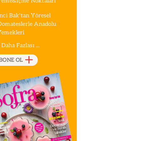
Yeme&İçme Noktaları
İnci Bak'tan Yöresel
Domateslerle Anadolu
Yemekleri
 Daha Fazlası ...
BONE OL