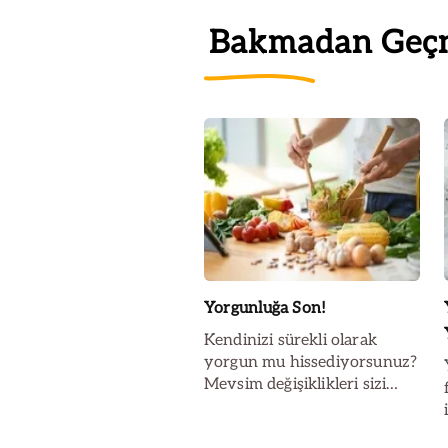
Bakmadan Geç
Yorgunluğa Son!
Kendinizi sürekli olarak
yorgun mu hissediyorsunuz?
Mevsim değişiklikleri sizi
olumsuz yönde mi etkiliyor?
Bu durum, yetersiz