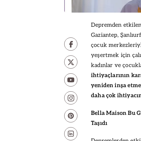
Depremden etkilene
Gaziantep, Şanlıur
çocuk merkezleriy
yeşertmek için çal
kadınlar ve çocukl
ihtiyaçlarının ka
yeniden inşa etm
daha çok ihtiyacı
Bella Maison Bu G
Taşıdı
Depremlerden etki