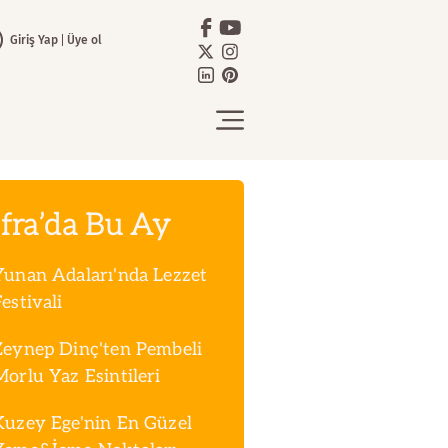
Giriş Yap
Üye ol
fra’da Bu Ay
Yunan Adaları'nda Lezzet
estivali
Zeynep Dinç'ten Pembeli
Morlu Yaz Esintileri
Kuzey Ege'nin En Güzel