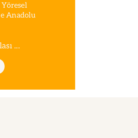
 Yöresel
le Anadolu
sı ...