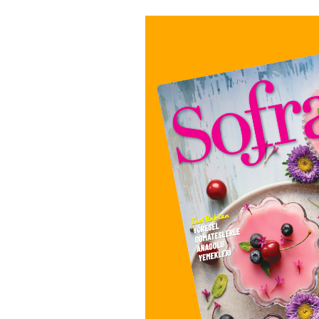
dinlenmekten
kaynaklanabileceği gibi,
beslenmenizdeki
düzensizliklerden de ileri
gelebilir. Yapılacaklar
listesinde bakın neler var!