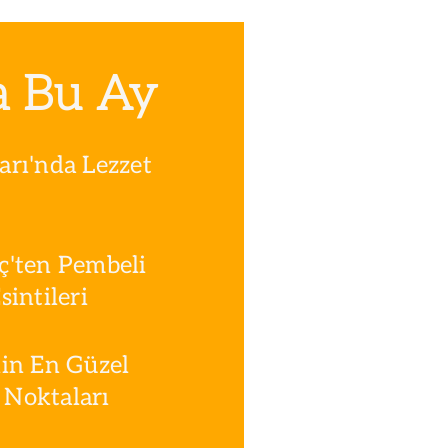
tutku dolu yol hikayesini
gelin markanın yaratıcısı
İsmail Şahin’in ağzından
dinleyelim.
a Bu Ay
rı'nda Lezzet
ç'ten Pembeli
intileri
in En Güzel
Noktaları