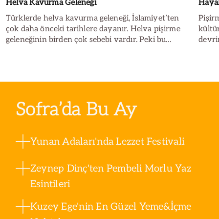
Helva Kavurma Geleneği
Hayal
Türklerde helva kavurma geleneği, İslamiyet’ten
Pişir
çok daha önceki tarihlere dayanır. Helva pişirme
kültü
geleneğinin birden çok sebebi vardır. Peki bu
devri
sebepler nelerdir? Helva özellikle hangi günlerde
ifade
kavurulur? İşte tüm detayları haberimizde.
yiyec
çalış
büyük
Sofra’da Bu Ay
Yunan Adaları'nda Lezzet Festivali
Zeynep Dinç'ten Pembeli Morlu Yaz
Esintileri
Kuzey Ege'nin En Güzel Yeme&İçme