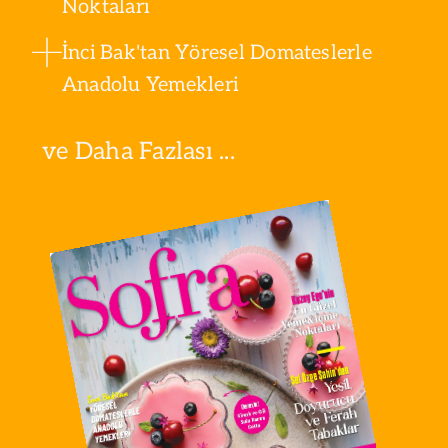
Noktaları
İnci Bak'tan Yöresel Domateslerle
Anadolu Yemekleri
ve Daha Fazlası ...