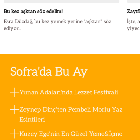
Bu kez aşktan söz edelim!
Zayıf
Esra Düzdağ, bu kez yemek yerine "aşktan" söz
İşte,
ediyor...
yiyece
Sofra’da Bu Ay
Yunan Adaları'nda Lezzet Festivali
Zeynep Dinç'ten Pembeli Morlu Yaz
Esintileri
Kuzey Ege'nin En Güzel Yeme&İçme