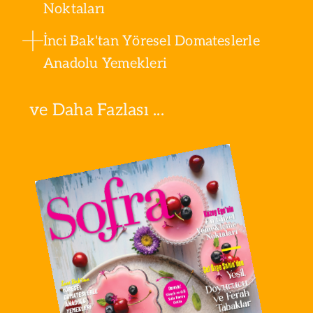
Noktaları
İnci Bak'tan Yöresel Domateslerle
Anadolu Yemekleri
ve Daha Fazlası ...