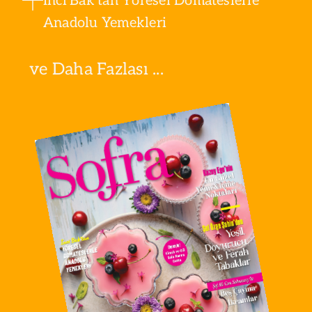
İnci Bak'tan Yöresel Domateslerle
Anadolu Yemekleri
ve Daha Fazlası ...