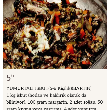
5
8
YUMURTALI İSBUT(5-6 Kişilik)(BARTIN)
1 kg isbut (hodan ve kaldırık olarak da
biliniyor), 100 gram margarin, 2 adet soğan, 50
gram kıyma veya pastırma, 4 adet yumurta,