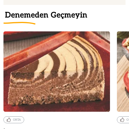
Denemeden Geçmeyin
ORTA
O