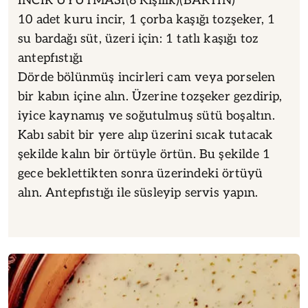
İNCİR UYUTMASI(8 Kişilik)(BARTIN)
10 adet kuru incir, 1 çorba kaşığı tozşeker, 1
su bardağı süt, üzeri için: 1 tatlı kaşığı toz
antepfıstığı
Dörde bölünmüş incirleri cam veya porselen
bir kabın içine alın. Üzerine tozşeker gezdirip,
iyice kaynamış ve soğutulmuş sütü boşaltın.
Kabı sabit bir yere alıp üzerini sıcak tutacak
şekilde kalın bir örtüyle örtün. Bu şekilde 1
gece beklettikten sonra üzerindeki örtüyü
alın. Antepfıstığı ile süsleyip servis yapın.