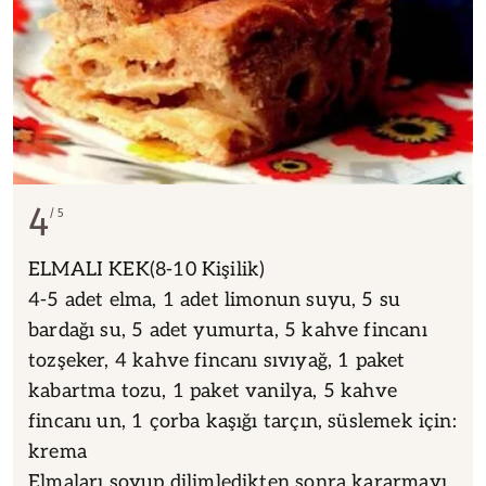
4
5
ELMALI KEK(8-10 Kişilik)
4-5 adet elma, 1 adet limonun suyu, 5 su
bardağı su, 5 adet yumurta, 5 kahve fincanı
tozşeker, 4 kahve fincanı sıvıyağ, 1 paket
kabartma tozu, 1 paket vanilya, 5 kahve
fincanı un, 1 çorba kaşığı tarçın, süslemek için:
krema
Elmaları soyup dilimledikten sonra kararmayı