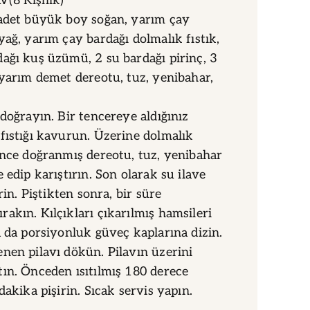
(8 Kişilik)
 adet büyük boy soğan, yarım çay
yağ, yarım çay bardağı dolmalık fıstık,
ağı kuş üzümü, 2 su bardağı pirinç, 3
 yarım demet dereotu, tuz, yenibahar,
 doğrayın. Bir tencereye aldığınız
fıstığı kavurun. Üzerine dolmalık
ince doğranmış dereotu, tuz, yenibahar
 edip karıştırın. Son olarak su ilave
irin. Piştikten sonra, bir süre
akın. Kılçıkları çıkarılmış hamsileri
a da porsiyonluk güveç kaplarına dizin.
nen pilavı dökün. Pilavın üzerini
ın. Önceden ısıtılmış 180 derece
dakika pişirin. Sıcak servis yapın.