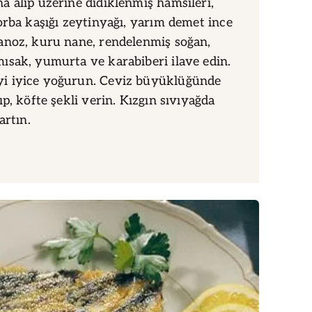
 alıp üzerine didiklenmiş hamsileri,
orba kaşığı zeytinyağı, yarım demet ince
anoz, kuru nane, rendelenmiş soğan,
sak, yumurta ve karabiberi ilave edin.
 iyice yoğurun. Ceviz büyüklüğünde
p, köfte şekli verin. Kızgın sıvıyağda
artın.