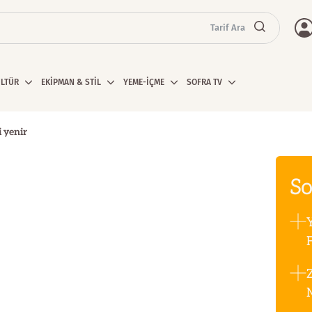
Tarif Ara
ÜLTÜR
EKİPMAN & STİL
YEME-İÇME
SOFRA TV
 yenir
So
F