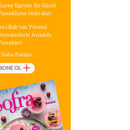
Kuzey Ege'nin En Güzel
Yeme&İçme Noktaları
İnci Bak'tan Yöresel
Domateslerle Anadolu
Yemekleri
 Daha Fazlası ...
BONE OL