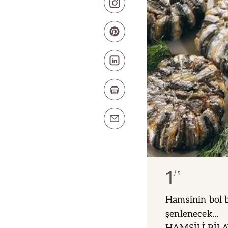
1
5
Hamsinin bol 
şenlenecek...