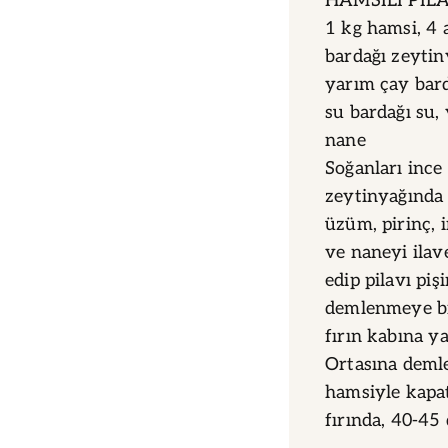
HAMSİLİ PİLAV
1 kg hamsi, 4
bardağı zeytin
yarım çay bard
su bardağı su,
nane
Soğanları ince
zeytinyağında 
üzüm, pirinç, 
ve naneyi ilave
edip pilavı piş
demlenmeye bır
fırın kabına y
Ortasına demle
hamsiyle kapat
fırında, 40-45 