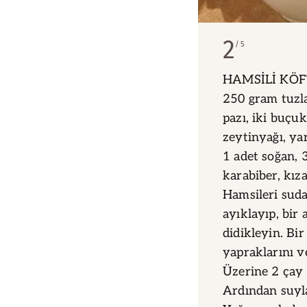
2
5
HAMSİLİ KÖFTE
250 gram tuzl
pazı, iki buçuk
zeytinyağı, ya
1 adet soğan, 
karabiber, kız
Hamsileri suda
ayıklayıp, bi
didikleyin. Bi
yapraklarını v
Üzerine 2 çay 
Ardından suyla