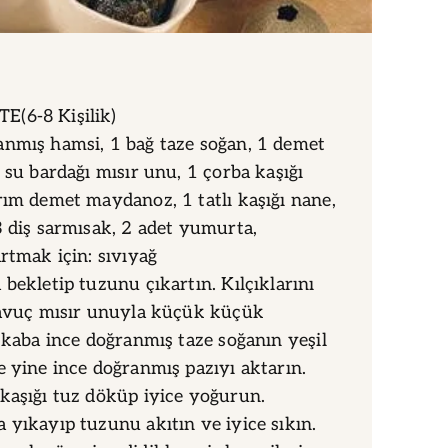
(6-8 Kişilik)
anmış hamsi, 1 bağ taze soğan, 1 demet
 su bardağı mısır unu, 1 çorba kaşığı
rım demet maydanoz, 1 tatlı kaşığı nane,
3 diş sarmısak, 2 adet yumurta,
artmak için: sıvıyağ
 bekletip tuzunu çıkartın. Kılçıklarını
r avuç mısır unuyla küçük küçük
r kaba ince doğranmış taze soğanın yeşil
e yine ince doğranmış pazıyı aktarın.
kaşığı tuz döküp iyice yoğurun.
 yıkayıp tuzunu akıtın ve iyice sıkın.