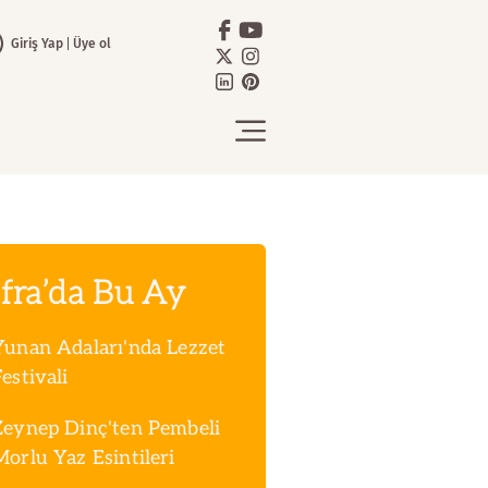
Giriş Yap
Üye ol
fra’da Bu Ay
Yunan Adaları'nda Lezzet
estivali
Zeynep Dinç'ten Pembeli
Morlu Yaz Esintileri