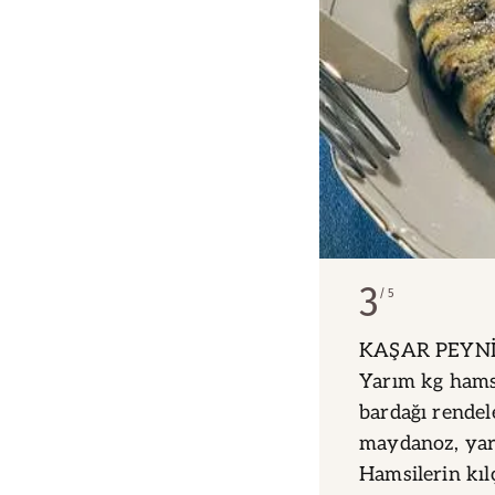
3
5
KAŞAR PEYNİR
Yarım kg hamsi
bardağı rendel
maydanoz, yar
Hamsilerin kılç