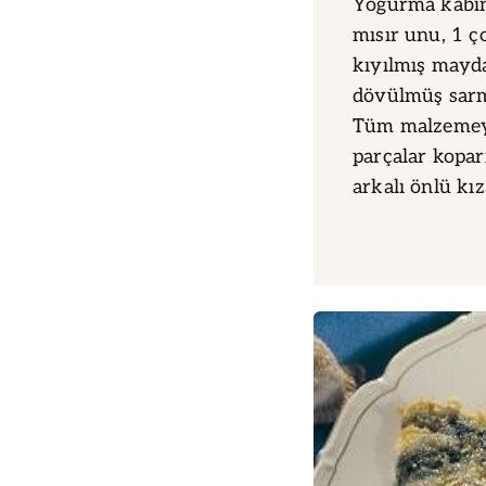
Yoğurma kabına
mısır unu, 1 ç
kıyılmış mayd
dövülmüş sarmı
Tüm malzemeyi
parçalar koparı
arkalı önlü kız