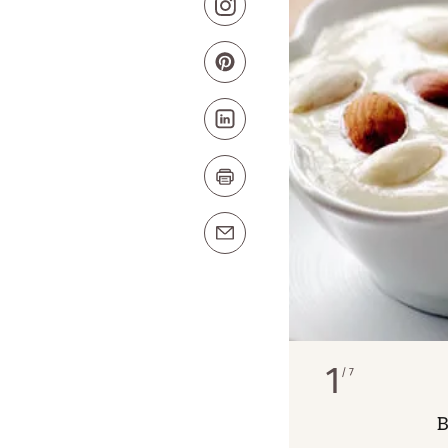
1
7
B