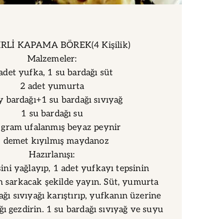
RLİ KAPAMA BÖREK(4 Kişilik)
Malzemeler:
adet yufka, 1 su bardağı süt
2 adet yumurta
y bardağı+1 su bardağı sıvıyağ
1 su bardağı su
 gram ufalanmış beyaz peynir
 demet kıyılmış maydanoz
Hazırlanışı:
sini yağlayıp, 1 adet yufkayı tepsinin
n sarkacak şekilde yayın. Süt, yumurta
ğı sıvıyağı karıştırıp, yufkanın üzerine
ğı gezdirin. 1 su bardağı sıvıyağ ve suyu