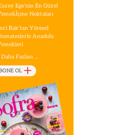
Kuzey Ege'nin En Güzel
Yeme&İçme Noktaları
İnci Bak'tan Yöresel
Domateslerle Anadolu
Yemekleri
 Daha Fazlası ...
BONE OL