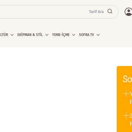
Tarif Ara
ÜLTÜR
EKİPMAN & STİL
YEME-İÇME
SOFRA TV
So
F