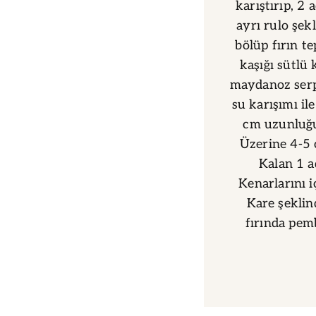
karıştırıp, 2 
ayrı rulo şek
bölüp fırın te
kaşığı sütlü
maydanoz serpi
su karışımı ile
cm uzunluğun
Üzerine 4-5 
Kalan 1 a
Kenarlarını i
Kare şeklin
fırında pemb