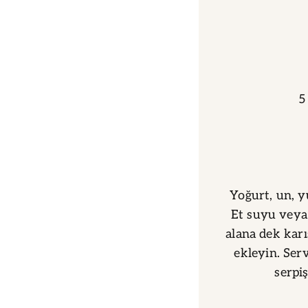
5
Yoğurt, un, y
Et suyu veya 
alana dek karı
ekleyin. Ser
serpiş