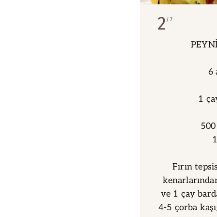
2
7
PEYNİ
6 
1 ça
500
1
Fırın tepsi
kenarlarında
ve 1 çay barda
4-5 çorba kaşı