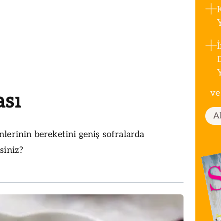
ve
ası
A
lerinin bereketini geniş sofralarda
siniz?