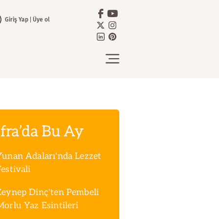
Giriş Yap
Üye ol
fra’da Bu Ay
Yunan Adaları'nda Lezzet
estivali
Zeynep Dinç'ten Pembeli
Morlu Yaz Esintileri