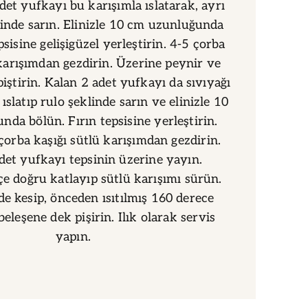
adet yufkayı bu karışımla ıslatarak, ayrı
linde sarın. Elinizle 10 cm uzunluğunda
psisine gelişigüzel yerleştirin. 4-5 çorba
 karışımdan gezdirin. Üzerine peynir ve
ştirin. Kalan 2 adet yufkayı da sıvıyağı
 ıslatıp rulo şeklinde sarın ve elinizle 10
da bölün. Fırın tepsisine yerleştirin.
çorba kaşığı sütlü karışımdan gezdirin.
det yufkayı tepsinin üzerine yayın.
çe doğru katlayıp sütlü karışımı sürün.
de kesip, önceden ısıtılmış 160 derece
eleşene dek pişirin. Ilık olarak servis
yapın.