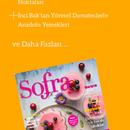
Noktaları
İnci Bak'tan Yöresel Domateslerle
Anadolu Yemekleri
ve Daha Fazlası ...