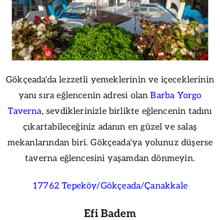
Gökçeada'da lezzetli yemeklerinin ve içeceklerinin
yanı sıra eğlencenin adresi olan
Barba Yorgo
Taverna
, sevdiklerinizle birlikte eğlencenin tadını
çıkartabileceğiniz adanın en güzel ve salaş
mekanlarından biri. Gökçeada'ya yolunuz düşerse
taverna eğlencesini yaşamdan dönmeyin.
17762 Tepeköy/Gökçeada/Çanakkale
Efi Badem