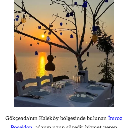
Gökçeada'nın Kaleköy bölgesinde bulunan
İmroz
Poseidon
, adanın uzun süredir hizmet veren