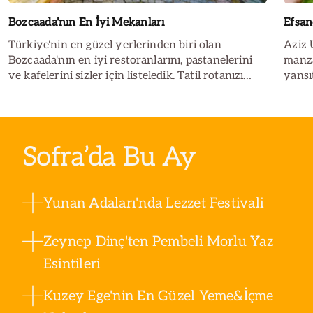
Bozcaada'nın En İyi Mekanları
Efsan
Türkiye'nin en güzel yerlerinden biri olan
Aziz 
Bozcaada'nın en iyi restoranlarını, pastanelerini
manza
ve kafelerini sizler için listeledik. Tatil rotanızı
yansı
oluştururken mutlaka listemize göz atın...
karşıl
Sofra’da Bu Ay
Yunan Adaları'nda Lezzet Festivali
Zeynep Dinç'ten Pembeli Morlu Yaz
Esintileri
Kuzey Ege'nin En Güzel Yeme&İçme