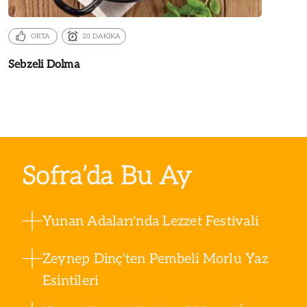
ORTA
20 DAKİKA
Sebzeli Dolma
Sofra’da Bu Ay
Yunan Adaları'nda Lezzet Festivali
Zeynep Dinç'ten Pembeli Morlu Yaz
Esintileri