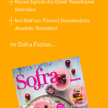
Kuzey Ege'nin En Güzel Yeme&İçme
Noktaları
İnci Bak'tan Yöresel Domateslerle
Anadolu Yemekleri
ve Daha Fazlası ...