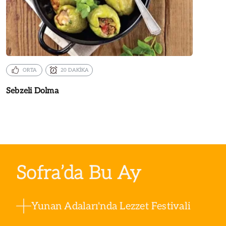
ORTA
20 DAKİKA
Sebzeli Dolma
Sofra’da Bu Ay
Yunan Adaları'nda Lezzet Festivali