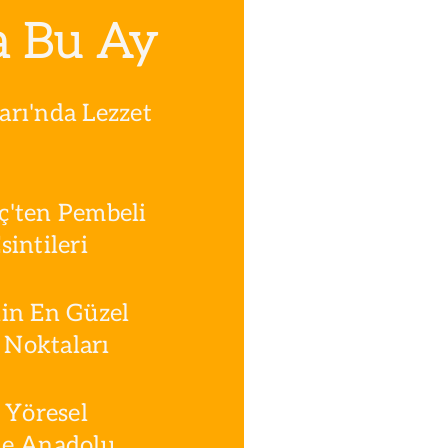
a Bu Ay
rı'nda Lezzet
ç'ten Pembeli
intileri
in En Güzel
Noktaları
 Yöresel
le Anadolu