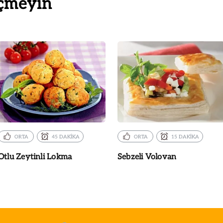
çmeyin
ORTA
45 DAKİKA
ORTA
15 DAKİKA
Otlu Zeytinli Lokma
Sebzeli Volovan