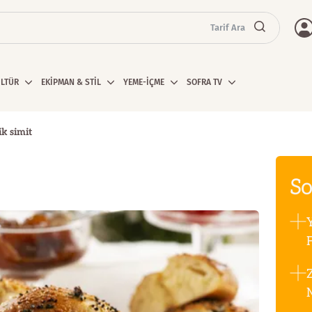
Tarif Ara
ÜLTÜR
EKİPMAN & STİL
YEME-İÇME
SOFRA TV
ik simit
So
F