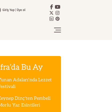
Giriş Yap
Üye ol
fra’da Bu Ay
Yunan Adaları'nda Lezzet
estivali
Zeynep Dinç'ten Pembeli
Morlu Yaz Esintileri