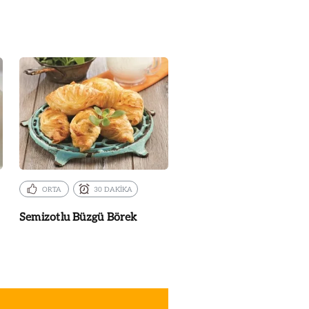
ORTA
30 DAKİKA
Semizotlu Büzgü Börek