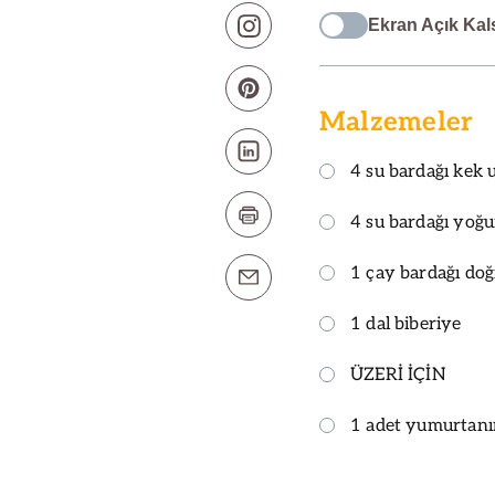
Ekran Açık Kal
Malzemeler
4 su bardağı kek 
4 su bardağı yoğu
1 çay bardağı do
1 dal biberiye
ÜZERİ İÇİN
1 adet yumurtanın