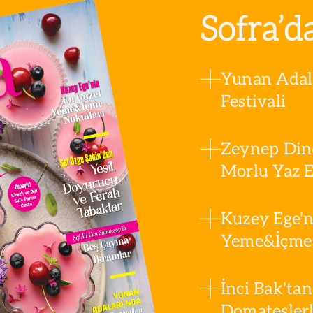
Sofra’d
Yunan Adala
Festivali
Zeynep Din
Morlu Yaz Es
Kuzey Ege'n
Yeme&İçme 
İnci Bak'tan
Domatesler