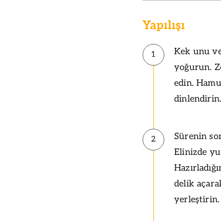
Yapılışı
Kek unu ve
1
yoğurun. Z
edin. Hamu
dinlendirin
Sürenin so
2
Elinizde yu
Hazırladığı
delik açara
yerleştirin.