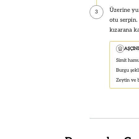
Üzerine yu
3
otu serpin.
kızarana ka
AŞÇIN
Simit hamur
Burgu şekli
Zeytin ve 