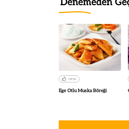
Denemeden Ge
ORTA
Ege Otlu Muska Böreği