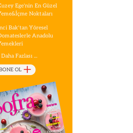
Kuzey Ege'nin En Güzel
Yeme&İçme Noktaları
İnci Bak'tan Yöresel
Domateslerle Anadolu
Yemekleri
 Daha Fazlası ...
BONE OL