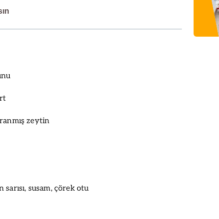
sın
unu
rt
ğranmış zeytin
 sarısı, susam, çörek otu