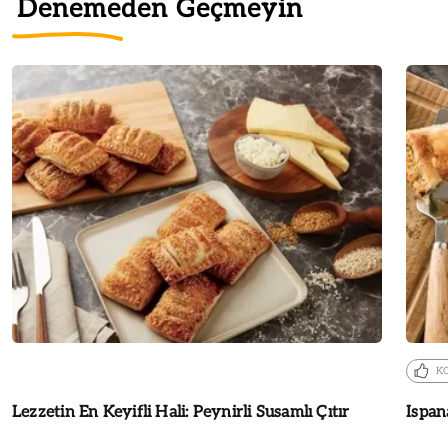
Denemeden Geçmeyin
K
Lezzetin En Keyifli Hali: Peynirli Susamlı Çıtır
Ispan