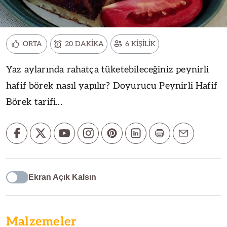
ORTA
20 DAKİKA
6 KİŞİLİK
Yaz aylarında rahatça tüketebileceğiniz peynirli
hafif börek nasıl yapılır? Doyurucu Peynirli Hafif
Börek tarifi...
Ekran Açık Kalsın
Malzemeler