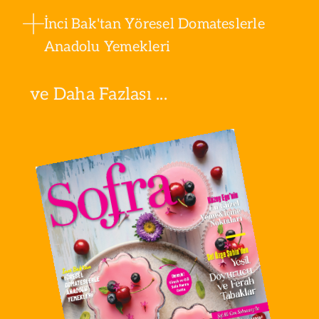
İnci Bak'tan Yöresel Domateslerle
Anadolu Yemekleri
ve Daha Fazlası ...