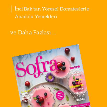
İnci Bak'tan Yöresel Domateslerle
Anadolu Yemekleri
ve Daha Fazlası ...