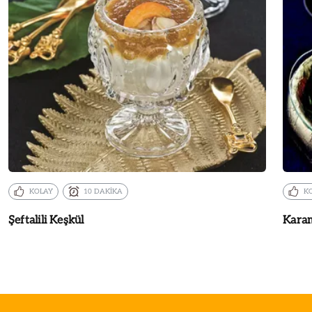
KOLAY
10 DAKİKA
K
Şeftalili Keşkül
Karam