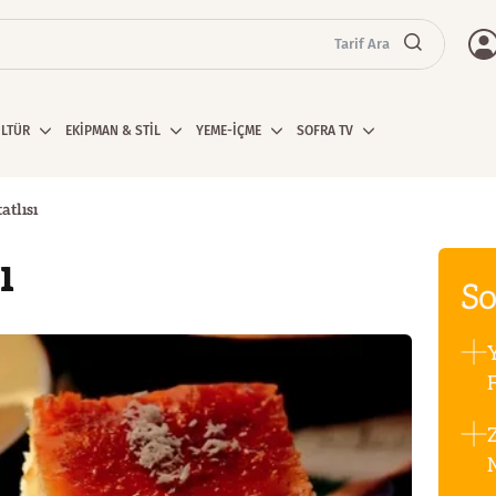
Tarif Ara
ÜLTÜR
EKİPMAN & STİL
YEME-İÇME
SOFRA TV
atlısı
ı
So
F