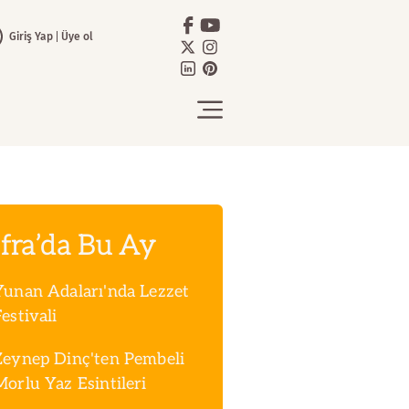
Giriş Yap
Üye ol
fra’da Bu Ay
Yunan Adaları'nda Lezzet
estivali
Zeynep Dinç'ten Pembeli
Morlu Yaz Esintileri