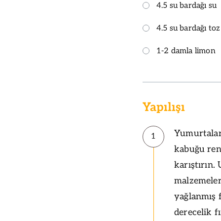
4.5 su bardağı su
4.5 su bardağı toz
1-2 damla limon
Yapılışı
Yumurtaları
1
kabuğu ren
karıştırın.
malzemeler
yağlanmış f
derecelik f