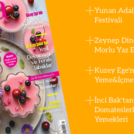
Yunan Adala
Festivali
Zeynep Din
Morlu Yaz Es
Kuzey Ege'n
Yeme&İçme 
İnci Bak'tan
Domatesler
Yemekleri