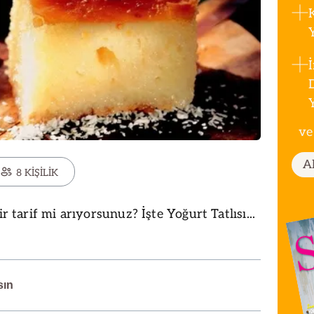
ve
A
8 KİŞİLİK
ir tarif mi arıyorsunuz? İşte Yoğurt Tatlısı...
sın