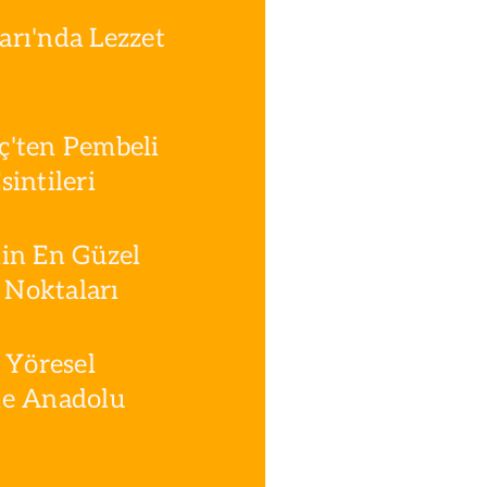
rı'nda Lezzet
ç'ten Pembeli
intileri
in En Güzel
Noktaları
 Yöresel
le Anadolu