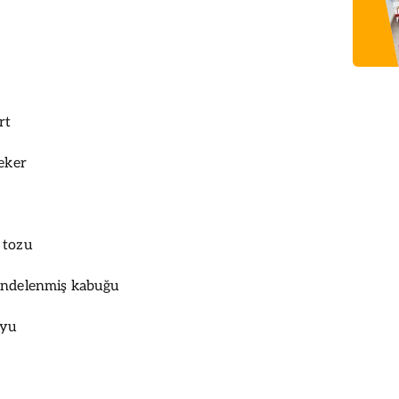
rt
şeker
 tozu
endelenmiş kabuğu
uyu