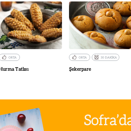
ORTA
ORTA
30 DAKİKA
Hurma Tatlısı
Şekerpare
Sofra’d