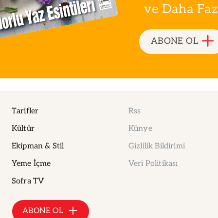
ve Daha Fazla
ABONE OL
Tarifler
Rss
Kültür
Künye
Ekipman & Stil
Gizlilik Bildirimi
Yeme İçme
Veri Politikası
Sofra TV
ABONE OL