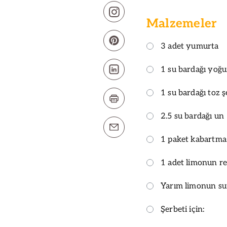
Malzemeler
3 adet yumurta
1 su bardağı yoğu
1 su bardağı toz 
2.5 su bardağı un
1 paket kabartma
1 adet limonun r
Yarım limonun s
Şerbeti için: