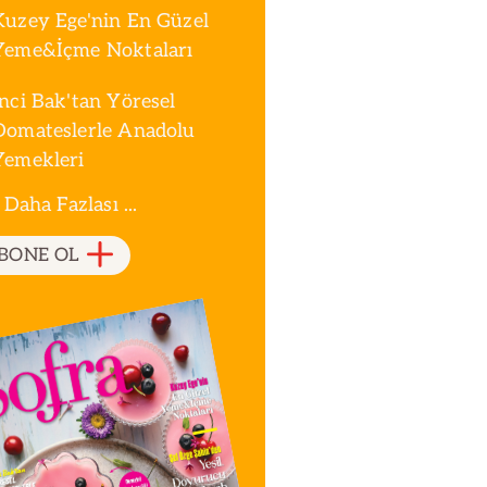
Kuzey Ege'nin En Güzel
Yeme&İçme Noktaları
İnci Bak'tan Yöresel
Domateslerle Anadolu
Yemekleri
 Daha Fazlası ...
BONE OL