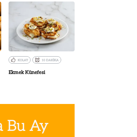
KOLAY
10 DAKİKA
Ekmek Künefesi
a Bu Ay