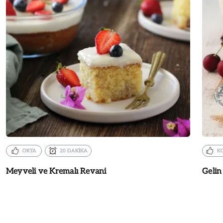
ORTA
20 DAKİKA
K
Meyveli ve Kremalı Revani
Gelin 