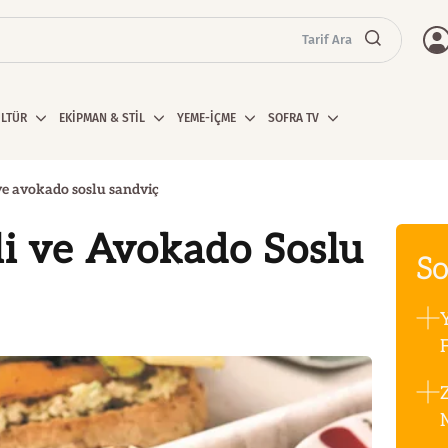
Tarif Ara
ÜLTÜR
EKİPMAN & STİL
YEME-İÇME
SOFRA TV
 ve avokado soslu sandviç
li ve Avokado Soslu
So
F