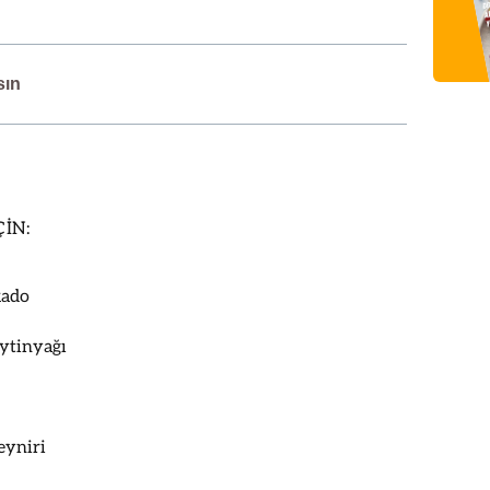
sın
İN:
kado
ytinyağı
eyniri