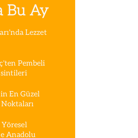
a Bu Ay
rı'nda Lezzet
ç'ten Pembeli
intileri
in En Güzel
Noktaları
 Yöresel
le Anadolu