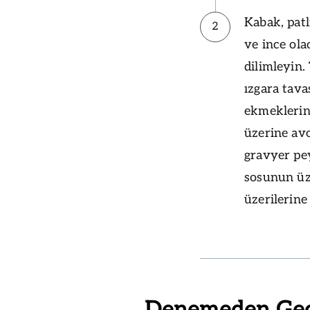
Kabak, patl
2
ve ince ola
dilimleyin.
ızgara tava
ekmeklerini
üzerine avo
gravyer pey
sosunun üz
üzerilerine