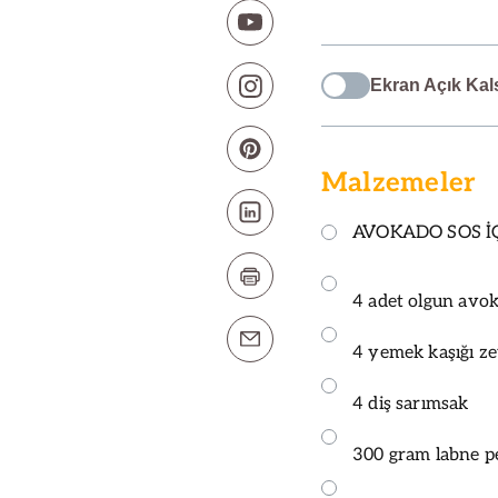
Ekran Açık Kal
Malzemeler
AVOKADO SOS İÇ
4 adet olgun avo
4 yemek kaşığı ze
4 diş sarımsak
300 gram labne p