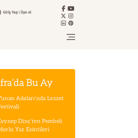
Giriş Yap
Üye ol
fra’da Bu Ay
Yunan Adaları'nda Lezzet
estivali
Zeynep Dinç'ten Pembeli
Morlu Yaz Esintileri