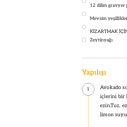
12 dilim gravyer 
Mevsim yeşillikle
KIZARTMAK İÇİ
Zeytinyağı
Yapılışı
Avokado sos
1
içlerini bi
ezin.Tuz, e
limon suyun