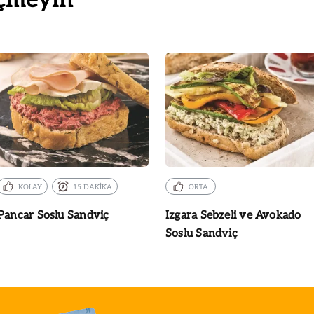
çmeyin
KOLAY
15 DAKİKA
ORTA
Pancar Soslu Sandviç
Izgara Sebzeli ve Avokado
Soslu Sandviç