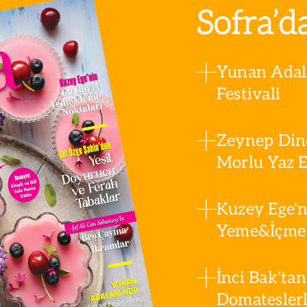
Sofra’d
Yunan Adala
Festivali
Zeynep Din
Morlu Yaz Es
Kuzey Ege'n
Yeme&İçme 
İnci Bak'tan
Domatesler