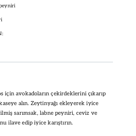
peyniri
ri
N:
 için avokadoların çekirdeklerini çıkarıp
r kaseye alın. Zeytinyağı ekleyerek iyice
zilmiş sarımsak, labne peyniri, ceviz ve
u ilave edip iyice karıştırın.