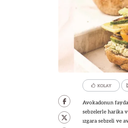
KOLAY
Avokadonun faydal
sebzelerle harika ve
ızgara sebzeli ve a