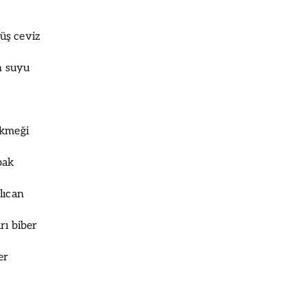
üş ceviz
on suyu
ekmeği
bak
lıcan
rı biber
er