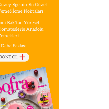
Kuzey Ege'nin En Güzel
Yeme&İçme Noktaları
İnci Bak'tan Yöresel
Domateslerle Anadolu
Yemekleri
 Daha Fazlası ...
BONE OL