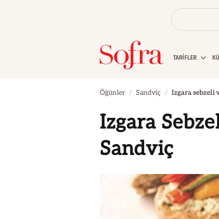
TARİFLER
K
Öğünler
Sandviç
Izgara sebzeli
Izgara Sebze
Sandviç