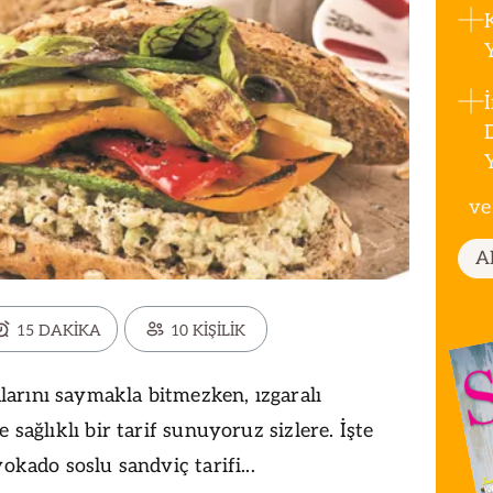
ve
A
15 DAKİKA
10 KİŞİLİK
arını saymakla bitmezken, ızgaralı
 sağlıklı bir tarif sunuyoruz sizlere. İşte
vokado soslu sandviç tarifi...