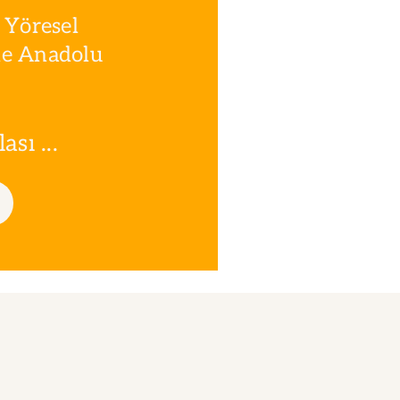
 Yöresel
le Anadolu
sı ...