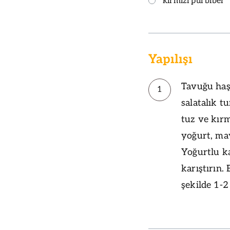
kırmızı pul biber
Yapılışı
Tavuğu haşl
1
salatalık t
tuz ve kırm
yoğurt, may
Yoğurtlu k
karıştırın.
şekilde 1-2