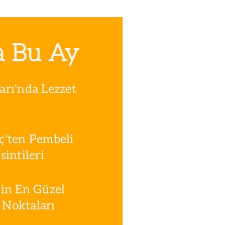
a Bu Ay
rı'nda Lezzet
ç'ten Pembeli
intileri
in En Güzel
Noktaları