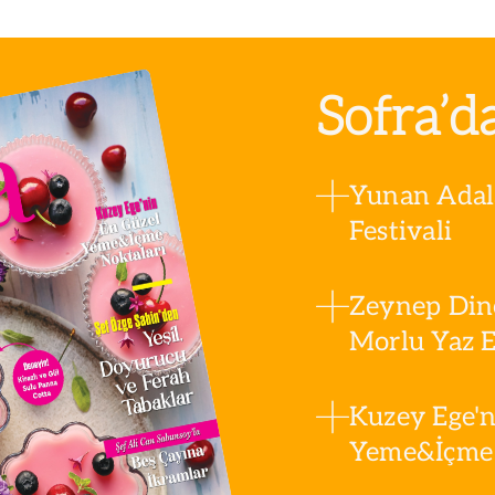
Sofra’d
Yunan Adala
Festivali
Zeynep Din
Morlu Yaz Es
Kuzey Ege'n
Yeme&İçme 