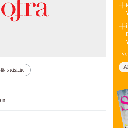
ve
A
5 KİŞİLİK
sın