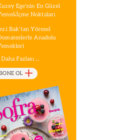
Kuzey Ege'nin En Güzel
Yeme&İçme Noktaları
İnci Bak'tan Yöresel
Domateslerle Anadolu
Yemekleri
 Daha Fazlası ...
BONE OL