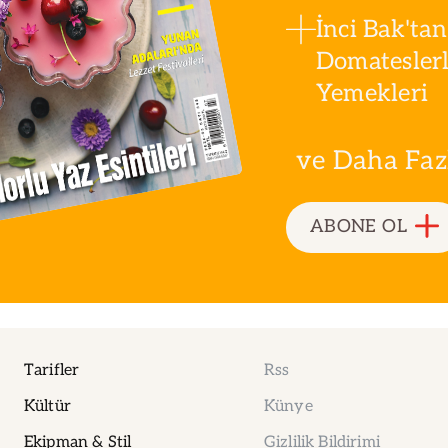
İnci Bak'tan
Domatesler
Yemekleri
ve Daha Fazla
ABONE OL
Tarifler
Rss
Kültür
Künye
Ekipman & Stil
Gizlilik Bildirimi