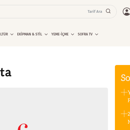
Tarif Ara
ÜLTÜR
EKİPMAN & STİL
YEME-İÇME
SOFRA TV
ta
So
F