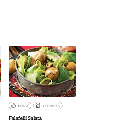
KOLAY
15 DAKİKA
Falafelli Salata