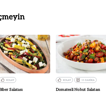
çmeyin
KOLAY
KOLAY
15 DAKİKA
Biber Salatası
Domatesli Nohut Salatası