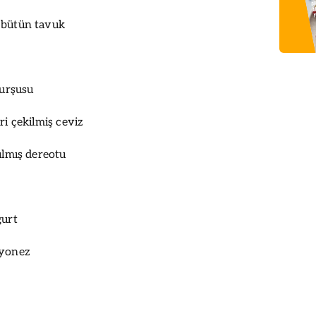
 bütün tavuk
turşusu
ri çekilmiş ceviz
ılmış dereotu
ğurt
ayonez