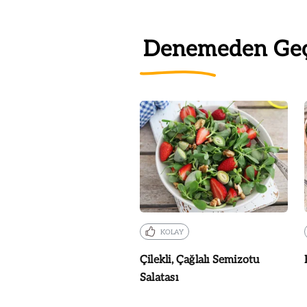
Denemeden Ge
KOLAY
Çilekli, Çağlalı Semizotu
Salatası