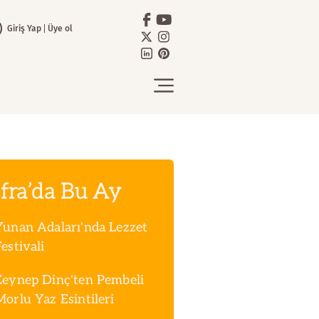
Giriş Yap
Üye ol
fra’da Bu Ay
Yunan Adaları'nda Lezzet
estivali
Zeynep Dinç'ten Pembeli
Morlu Yaz Esintileri