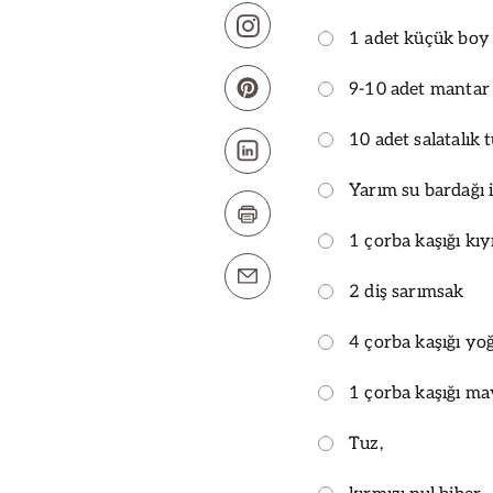
1 adet küçük boy
9-10 adet mantar
10 adet salatalık 
Yarım su bardağı i
1 çorba kaşığı kıy
2 diş sarımsak
4 çorba kaşığı yo
1 çorba kaşığı m
Tuz,