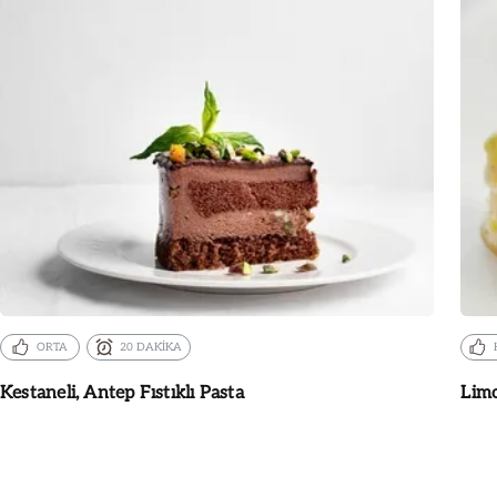
ORTA
20 DAKİKA
Kestaneli, Antep Fıstıklı Pasta
Limo