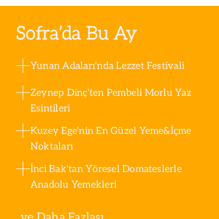
Sofra’da Bu Ay
Yunan Adaları'nda Lezzet Festivali
Zeynep Dinç'ten Pembeli Morlu Yaz
Esintileri
Kuzey Ege'nin En Güzel Yeme&İçme
Noktaları
İnci Bak'tan Yöresel Domateslerle
Anadolu Yemekleri
ve Daha Fazlası ...