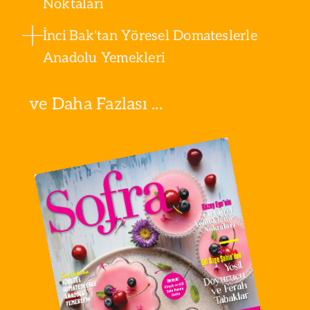
Noktaları
İnci Bak'tan Yöresel Domateslerle
Anadolu Yemekleri
ve Daha Fazlası ...