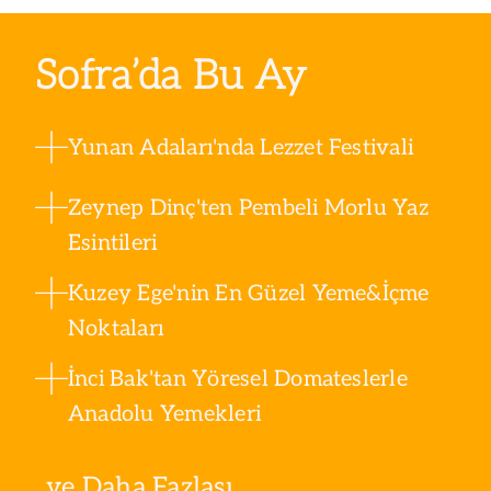
Sofra’da Bu Ay
Yunan Adaları'nda Lezzet Festivali
Zeynep Dinç'ten Pembeli Morlu Yaz
Esintileri
Kuzey Ege'nin En Güzel Yeme&İçme
Noktaları
İnci Bak'tan Yöresel Domateslerle
Anadolu Yemekleri
ve Daha Fazlası ...