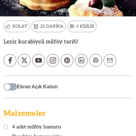
KOLAY
25 DAKİKA
4 KİŞİLİK
Leziz kurabiyeli milföy tarifi!
Ekran Açık Kalsın
Malzemeler
4 adet milföy hamuru