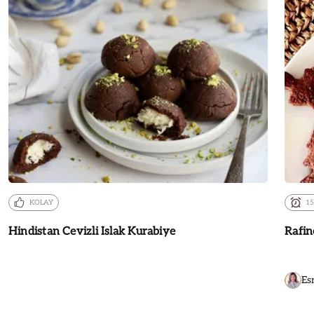
KOLAY
1
Hindistan Cevizli Islak Kurabiye
Rafin
Es