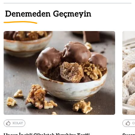
Denemeden Geçmeyin
KOLAY
O