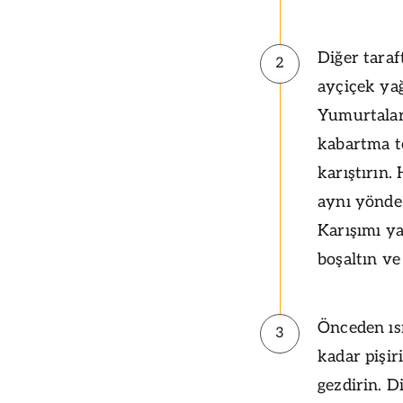
Diğer taraf
2
ayçiçek yağ
Yumurtalar
kabartma to
karıştırın.
aynı yönde 
Karışımı y
boşaltın ve 
Önceden ısı
3
kadar pişir
gezdirin. D