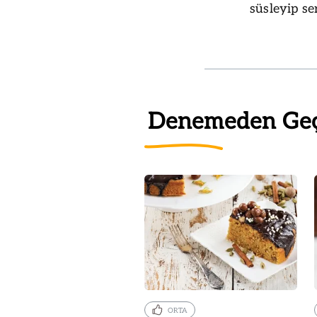
süsleyip se
Denemeden Ge
ORTA