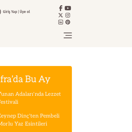
Giriş Yap
Üye ol
fra’da Bu Ay
Yunan Adaları'nda Lezzet
estivali
Zeynep Dinç'ten Pembeli
Morlu Yaz Esintileri