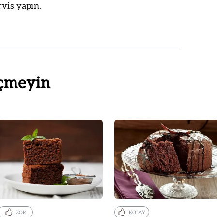
rvis yapın.
çmeyin
ZOR
KOLAY