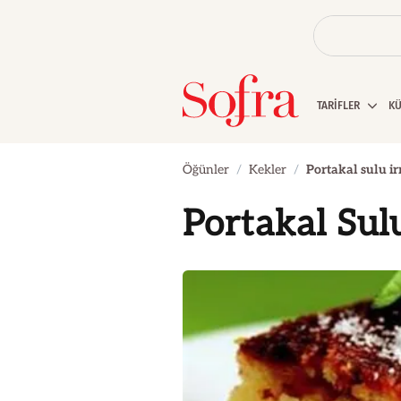
TARİFLER
K
Öğünler
Kekler
Portakal sulu i
Portakal Sul