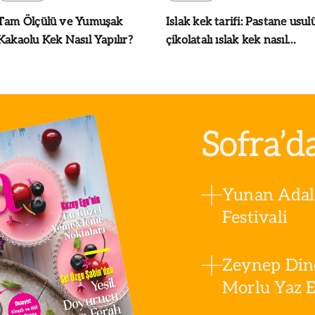
Tam Ölçülü ve Yumuşak
Islak kek tarifi: Pastane usul
Kakaolu Kek Nasıl Yapılır?
çikolatalı ıslak kek nasıl
yapılır?
Sofra’d
Yunan Adala
Festivali
Zeynep Din
Morlu Yaz Es