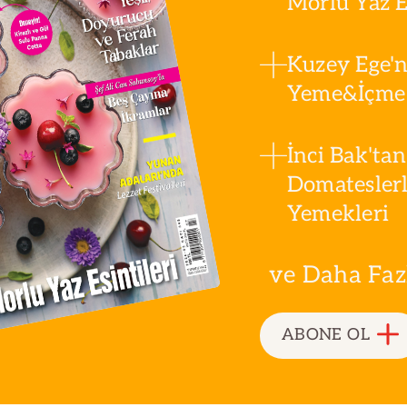
Morlu Yaz Es
Kuzey Ege'n
Yeme&İçme 
İnci Bak'tan
Domatesler
Yemekleri
ve Daha Fazla
ABONE OL