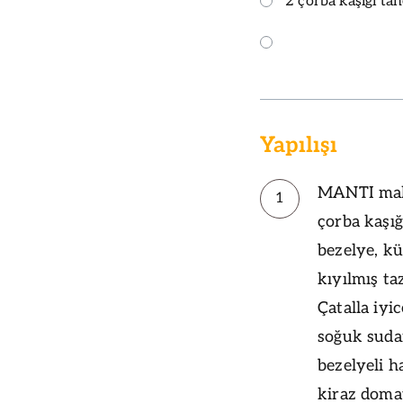
2 çorba kaşığı tan
Yapılışı
MANTI maka
1
çorba kaşığ
bezelye, k
kıyılmış ta
Çatalla iyi
soğuk sudan
bezelyeli h
kiraz domat