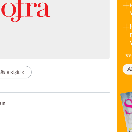
ve
A
8 KİŞİLİK
sın