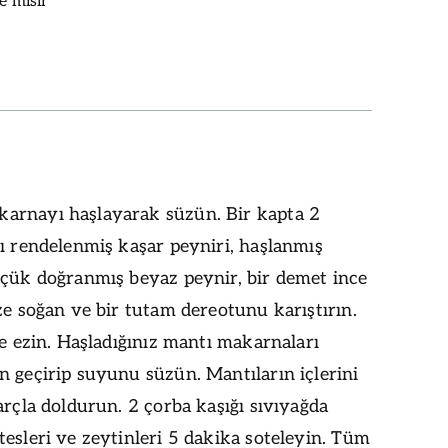
e mısır
rnayı haşlayarak süzün. Bir kapta 2
ı rendelenmiş kaşar peyniri, haşlanmış
üçük doğranmış beyaz peynir, bir demet ince
ze soğan ve bir tutam dereotunu karıştırın.
ce ezin. Haşladığınız mantı makarnaları
 geçirip suyunu süzün. Mantıların içlerini
arçla doldurun. 2 çorba kaşığı sıvıyağda
esleri ve zeytinleri 5 dakika soteleyin. Tüm