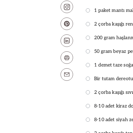
1 paket mantı ma
2 çorba kaşığı re
200 gram haşlanm
50 gram beyaz pe
1 demet taze soğ
Bir tutam dereot
2 çorba kaşığı sıv
8-10 adet kiraz d
8-10 adet siyah z