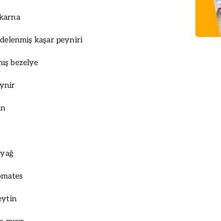
karna
ndelenmiş kaşar peyniri
ış bezelye
ynir
an
u
ıyağ
omates
eytin