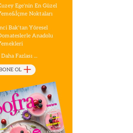
Kuzey Ege'nin En Güzel
Yeme&İçme Noktaları
İnci Bak'tan Yöresel
Domateslerle Anadolu
Yemekleri
 Daha Fazlası ...
BONE OL