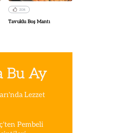
ZOR
Tavuklu Boş Mantı
a Bu Ay
rı'nda Lezzet
ç'ten Pembeli