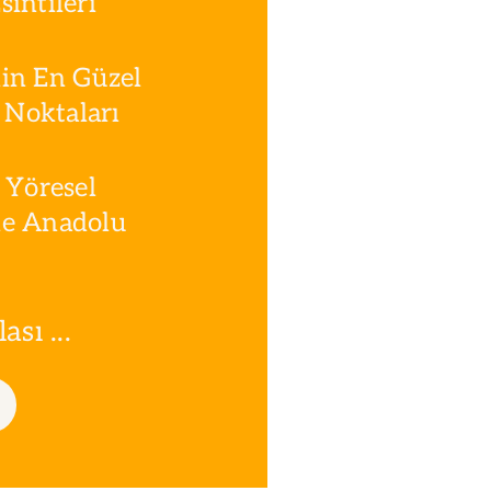
intileri
in En Güzel
Noktaları
 Yöresel
le Anadolu
sı ...