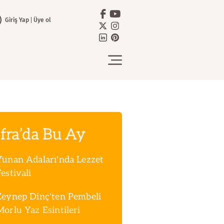
Giriş Yap
Üye ol
fra’da Bu Ay
Yunan Adaları'nda Lezzet
estivali
Zeynep Dinç'ten Pembeli
Morlu Yaz Esintileri