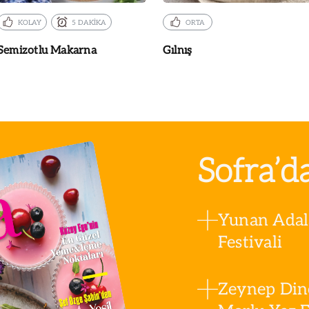
KOLAY
5 DAKİKA
ORTA
Semizotlu Makarna
Gılnış
Sofra’d
Yunan Adala
Festivali
Zeynep Din