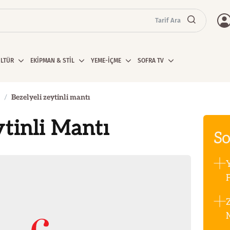
Tarif Ara
ÜLTÜR
EKİPMAN & STİL
YEME-İÇME
SOFRA TV
Bezelyeli zeytinli mantı
ytinli Mantı
So
F