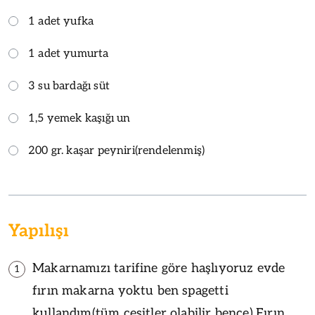
1 adet yufka
1 adet yumurta
3 su bardağı süt
1,5 yemek kaşığı un
200 gr. kaşar peyniri(rendelenmiş)
Yapılışı
Makarnamızı tarifine göre haşlıyoruz evde
1
fırın makarna yoktu ben spagetti
kullandım(tüm çeşitler olabilir bence).Fırın