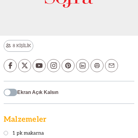
8 KİŞİLİK
Ekran Açık Kalsın
Malzemeler
1 pk makarna