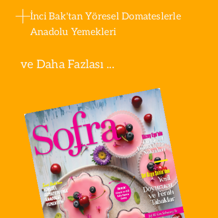
İnci Bak'tan Yöresel Domateslerle
Anadolu Yemekleri
ve Daha Fazlası ...