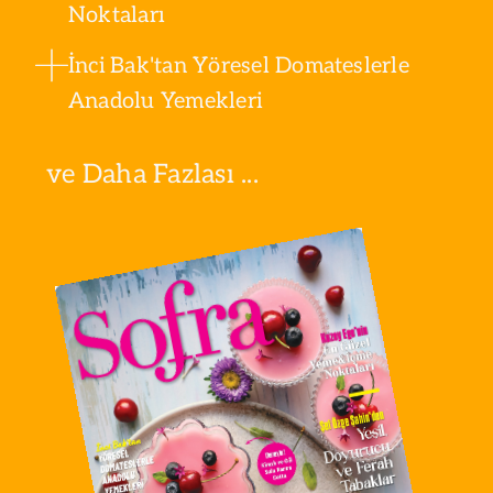
Noktaları
İnci Bak'tan Yöresel Domateslerle
Anadolu Yemekleri
ve Daha Fazlası ...