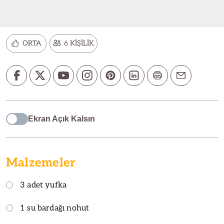
ORTA
6 KİŞİLİK
Ekran Açık Kalsın
Malzemeler
3 adet yufka
1 su bardağı nohut