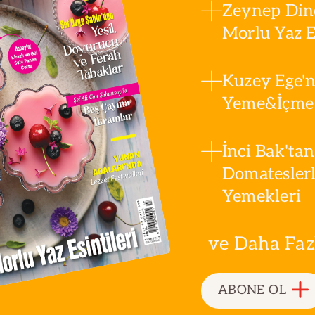
Zeynep Din
Morlu Yaz Es
Kuzey Ege'n
Yeme&İçme 
İnci Bak'tan
Domatesler
Yemekleri
ve Daha Fazla
ABONE OL