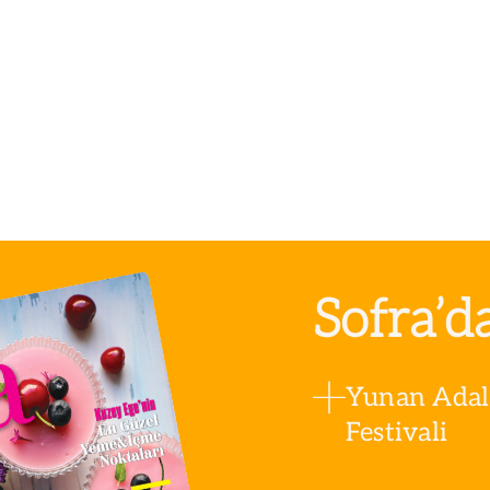
Sofra’d
Yunan Adala
Festivali