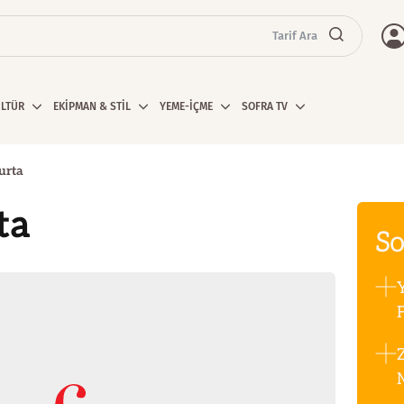
Tarif Ara
ÜLTÜR
EKİPMAN & STİL
YEME-İÇME
SOFRA TV
urta
ta
So
F