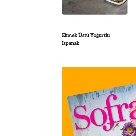
Ekmek Üstü Yoğurtlu
Ispanak