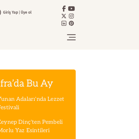
Giriş Yap
Üye ol
fra’da Bu Ay
Yunan Adaları'nda Lezzet
estivali
Zeynep Dinç'ten Pembeli
Morlu Yaz Esintileri