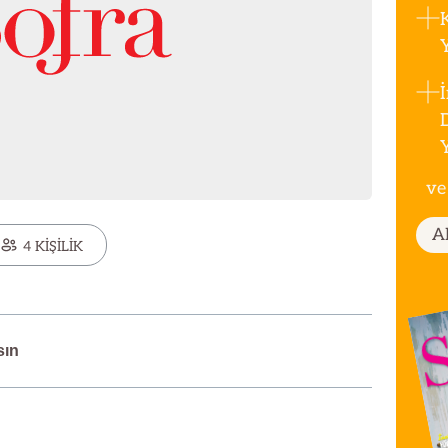
ve
A
4 KİŞİLİK
sın