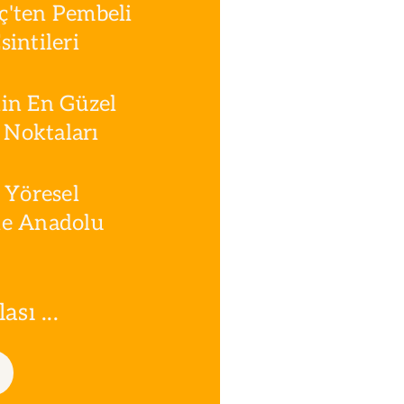
ç'ten Pembeli
intileri
in En Güzel
Noktaları
 Yöresel
le Anadolu
sı ...