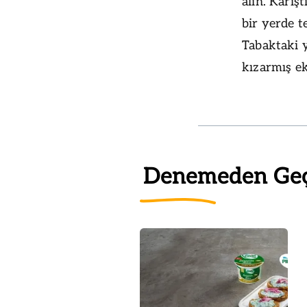
alın. Karış
bir yerde t
Tabaktaki y
kızarmış ek
Denemeden Ge