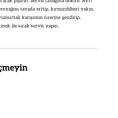
tırarak pişirin. Servis tabağına dökün. Ayrı
ereyağını tavada eritip, kırmızıbiberi yakın.
umurtalı karışımın üzerine gezdirip,
mek ile sıcak servis yapın.
çmeyin