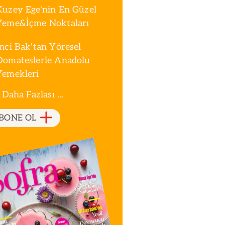
Kuzey Ege'nin En Güzel
Yeme&İçme Noktaları
İnci Bak'tan Yöresel
Domateslerle Anadolu
Yemekleri
 Daha Fazlası ...
BONE OL