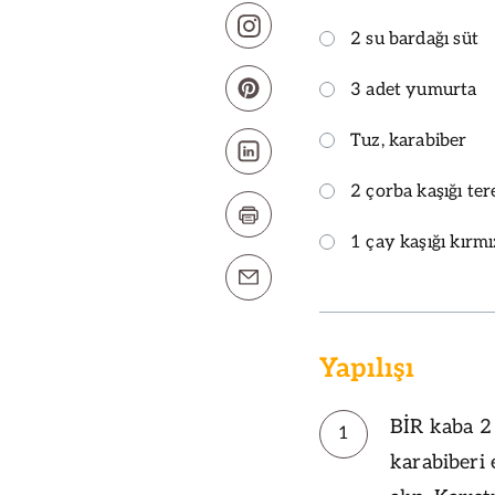
2 su bardağı süt
3 adet yumurta
Tuz, karabiber
2 çorba kaşığı ter
1 çay kaşığı kırmı
Yapılışı
BİR kaba 2 
1
karabiberi 