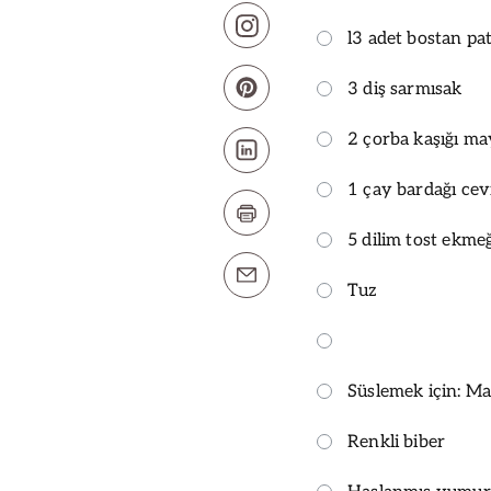
l3 adet bostan pat
3 diş sarmısak
2 çorba kaşığı m
1 çay bardağı cevi
5 dilim tost ekme
Tuz
Süslemek için: M
Renkli biber