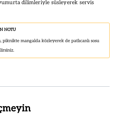
yumurta dilimleriyle süsleyerek servis
IN NOTU
rı, piknikte mangalda közleyerek de patlıcanlı sosu
irsiniz.
çmeyin