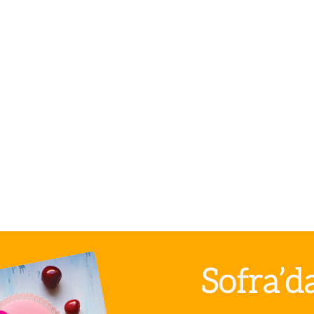
Sofra’d