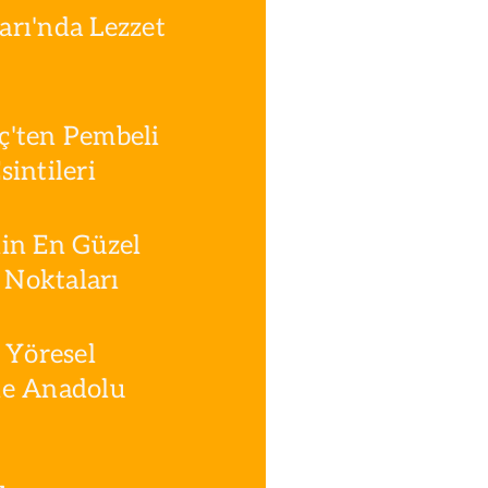
rı'nda Lezzet
ç'ten Pembeli
intileri
in En Güzel
Noktaları
 Yöresel
le Anadolu