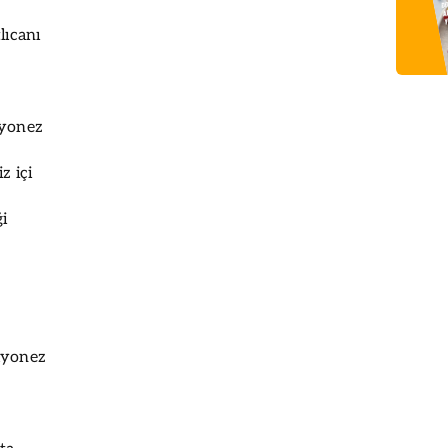
lıcanı
ayonez
z içi
ği
ayonez