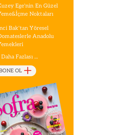
Kuzey Ege'nin En Güzel
Yeme&İçme Noktaları
İnci Bak'tan Yöresel
Domateslerle Anadolu
Yemekleri
 Daha Fazlası ...
BONE OL