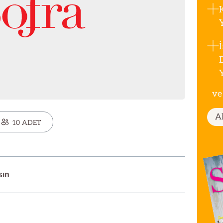
ve
A
10 ADET
sın