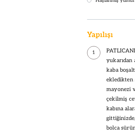
Haşlanmış yumur
Yapılışı
PATLICANLA
1
yukarıdan a
kaba boşalt
ekledikten
mayonezi v
çekilmiş ce
kabına alar
gittiğinizd
bolca sürün