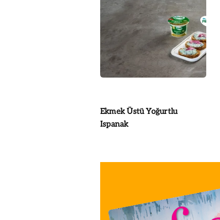
Ekmek Üstü Yoğurtlu
Ispanak