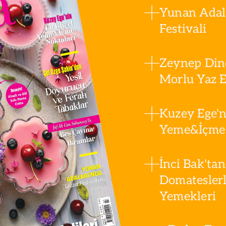
Yunan Adala
Festivali
Zeynep Din
Morlu Yaz Es
Kuzey Ege'n
Yeme&İçme 
İnci Bak'tan
Domatesler
Yemekleri