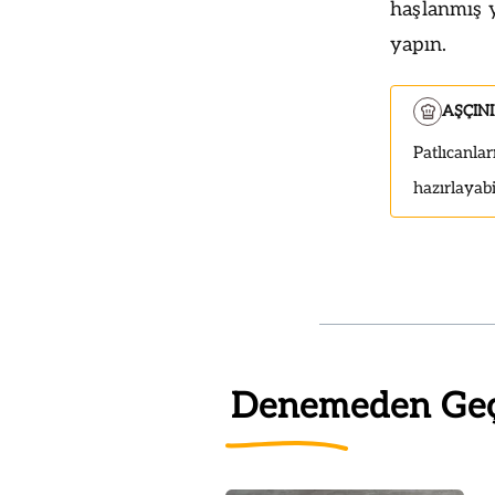
haşlanmış 
yapın.
AŞÇIN
Patlıcanla
hazırlayabil
Denemeden Ge