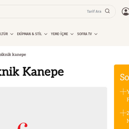
Tarif Ara
ÜLTÜR
EKİPMAN & STİL
YEME-İÇME
SOFRA TV
 piknik kanepe
iknik Kanepe
So
F