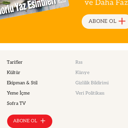
ve Daha Fazla
ABONE OL
Tarifler
Rss
Kültür
Künye
Ekipman & Stil
Gizlilik Bildirimi
Yeme İçme
Veri Politikası
Sofra TV
ABONE OL