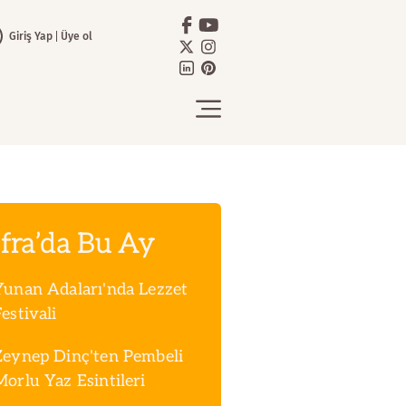
Giriş Yap
Üye ol
fra’da Bu Ay
Yunan Adaları'nda Lezzet
estivali
Zeynep Dinç'ten Pembeli
Morlu Yaz Esintileri